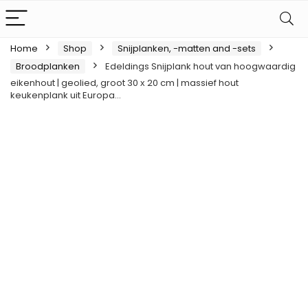
Home
Shop
Snijplanken, -matten and -sets
Broodplanken
Edeldings Snijplank hout van hoogwaardig
eikenhout | geolied, groot 30 х 20 cm | massief hout
keukenplank uit Europa…