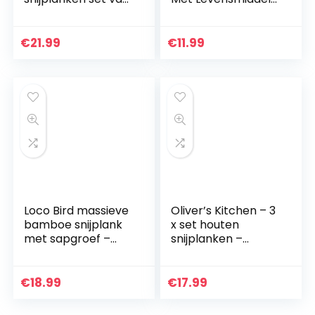
3-33×22 / 28×22 /
Icons & Easy-Grip-
15x22cm – Houten
grepen,
keuken snijplank –
Antibacterieel,
€
21.99
€
11.99
Houten…
Antislip…
Loco Bird massieve
Oliver’s Kitchen – 3
bamboe snijplank
x set houten
met sapgroef –
snijplanken –
44,8x30x2 cm
verschillende
grote snijplank van
maten voor elke
hout-vlees
gelegenheid –
€
18.99
€
17.99
snijplank voor de
prachtig
keuken…
ontworpen,