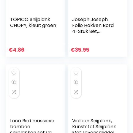
TOPICO Snijplank
Joseph Joseph
CHOPY, kleur: groen
Folio Hakken Bord
4-Stuk Set,
Regelmatige, Wit
€
4.86
€
35.95
Loco Bird massieve
Vicloon Snijplank,
bamboe
Kunststof Snijplank
snijplanken set van
Met Levensmiddel-