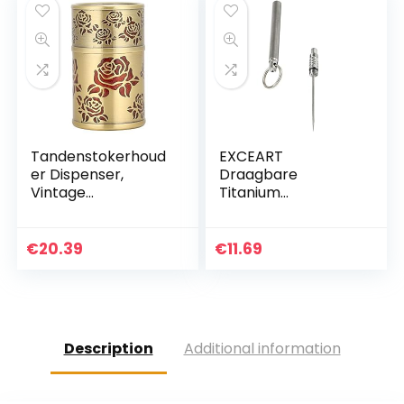
Tandenstokerhoud
EXCEART
er Dispenser,
Draagbare
Vintage
Titanium
Bloempatroon
Tandenstokers
Metalen
Metalen
Wattenstaafje
Tandenstoker
€
20.39
€
11.69
Houder
Houder Dental
Tandenstoker
Picks Tong Flossen
Organizer
Cleaner Voor
Opbergdoos
Outdoor…
Koffer…
Description
Additional information