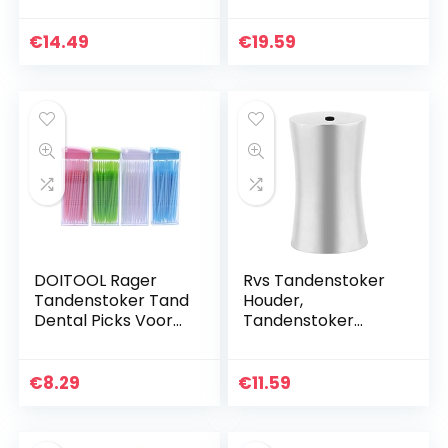
Succulent Planter
tandenstokerboxh
Flower Vase
ouder Draagbare
€
14.49
€
19.59
Tandenstoker
push-stijl container
Makeup Brush
voor Home Hotel…
Holder…
DOITOOL Rager
Rvs Tandenstoker
Tandenstoker Tand
Houder,
Dental Picks Voor
Tandenstoker
Dagelijkse
Dispenser Pocket
MondhygiÃ«ne
Tandenstoker
Interdentale
Houder
€
8.29
€
11.59
Cleaners Tooth
Tandenstokers
Schoonmaak Tool…
Container voor
Keuken…