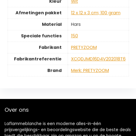
Kleur
‎Wit
Afmetingen pakket
‎12 x 12 x 3 cm; 100 gram
Material
‎Hars
Speciale functies
‎150
Fabrikant
‎PRETYZOOM
Fabrikantreferentie
‎XCQDJMD16D4V202018T6
Brand
Merk: PRETYZOOM
Over ons
Laflammeblanche is een moderne alles-in-één
prijsvergelijkings- en beoordelingswebsite die de beste deals
biedt die beschikbaar zijn op amazon en u op de hoogte