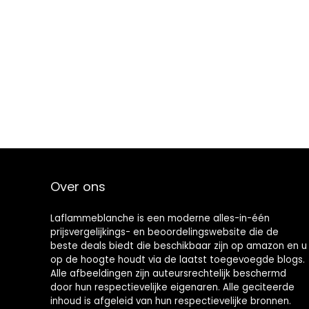
Over ons
Laflammeblanche is een moderne alles-in-één
prijsvergelijkings- en beoordelingswebsite die de
beste deals biedt die beschikbaar zijn op amazon en u
op de hoogte houdt via de laatst toegevoegde blogs.
Alle afbeeldingen zijn auteursrechtelijk beschermd
door hun respectievelijke eigenaren. Alle geciteerde
inhoud is afgeleid van hun respectievelijke bronnen.