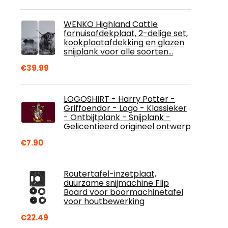
WENKO Highland Cattle
fornuisafdekplaat, 2-delige set,
kookplaatafdekking en glazen
snijplank voor alle soorten…
€
39.99
LOGOSHIRT - Harry Potter -
Griffoendor - Logo - Klassieker
- Ontbijtplank - Snijplank -
Gelicentieerd origineel ontwerp
€
7.90
Routertafel-inzetplaat,
duurzame snijmachine Flip
Board voor boormachinetafel
voor houtbewerking
€
22.49