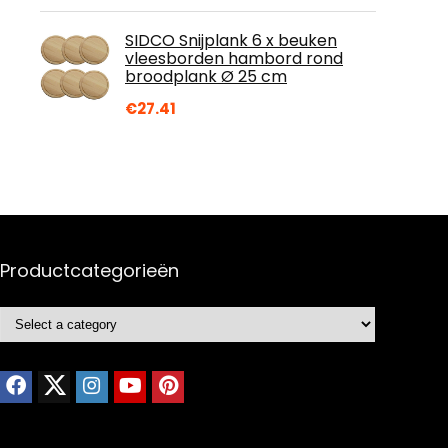
SIDCO Snijplank 6 x beuken
vleesborden hambord rond
broodplank Ø 25 cm
€
27.41
Productcategorieën