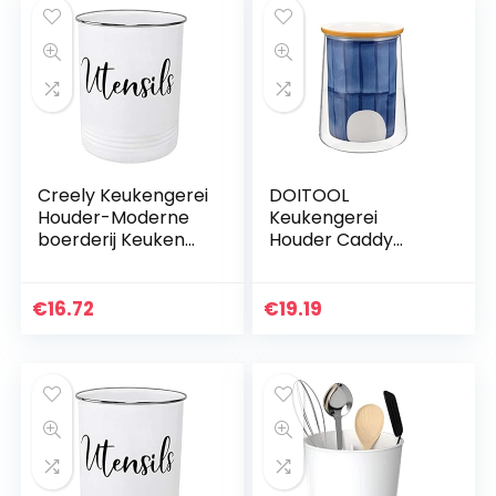
Creely Keukengerei
DOITOOL
Houder-Moderne
Keukengerei
boerderij Keuken
Houder Caddy
Decor-Wit en
Keramische
Zwart
Keuken
Gebruiksvoorwerp
Gereedschap
€
16.72
€
19.19
Crock-Vintage
Houder Eetstokjes
Organizer-
Opslag Vat Lepel
Keuken…
Vork Droogrek
Mand…