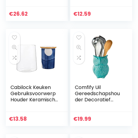
Steel
Gebruiksvoorwerp
Bestek Organizer
Serviesgoed
€
26.62
€
12.59
Drogen Bus Keuken
Bestek Opslag…
Cabilock Keuken
Comfify Uil
Gebruiksvoorwerp
Gereedschapshou
Houder Keramische
der Decoratief
Gebruiksvoorwerp
Keramisch
Crock Met Glas
Kookgerei Crock &
Cup Koken
Organisator, in
€
13.58
€
19.99
Gebruiksvoorwerp
Mooie aqua-blauw
Houder…
Kleur…