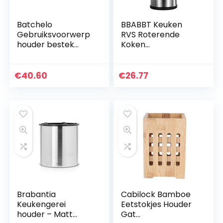
Batchelo
BBABBT Keuken
Gebruiksvoorwerp
RVS Roterende
houder bestek
Koken
Caddy, bestek
Gebruiksvoorwerp
aftappen
Houder,Roestbeste
opbergrek,
ndig Grote Keuken
€
40.60
€
26.77
eetstokjes lepel
Gebruiksvoorwerp
vork organizer
Organizer…
mand, voor…
Brabantia
Cabilock Bamboe
Keukengerei
Eetstokjes Houder
houder – Matt
Gat