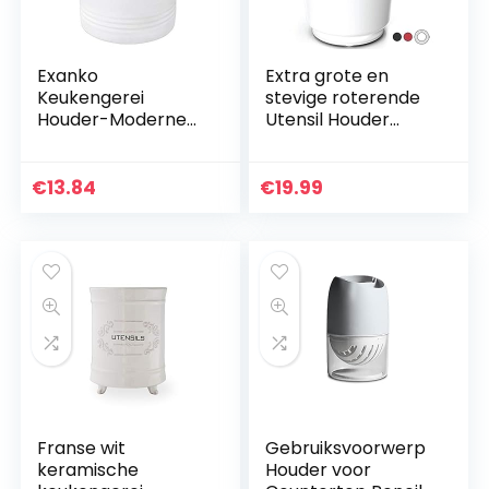
Exanko
Extra grote en
Keukengerei
stevige roterende
Houder-Moderne
Utensil Houder
boerderij Keuken
Caddy met No-Tip
Decor-Wit en
Weighted Base,
Zwart
Verwijderbare
€
13.84
€
19.99
Gebruiksvoorwerp
Divider, en Gripped
Crock-Vintage
Insert…
Organizer-
Keuken…
Franse wit
Gebruiksvoorwerp
keramische
Houder voor