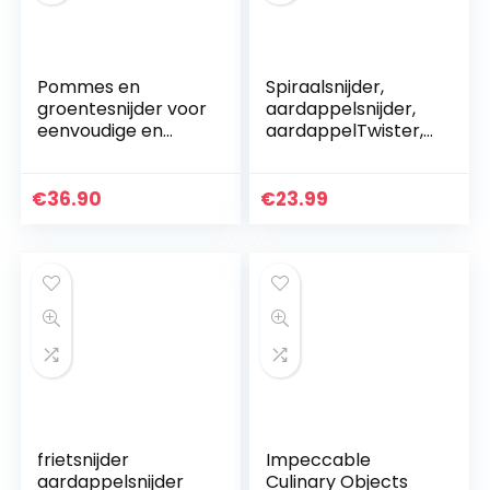
Pommes en
Spiraalsnijder,
groentesnijder voor
aardappelsnijder,
eenvoudige en
aardappelTwister,
snelle productie
Uten
van frietjes en
groentesnijder van
groentesticks.
roestvrij staal met
€
36.90
€
23.99
Aardappelsnijder.
zwengel en
antislip…
frietsnijder
Impeccable
aardappelsnijder
Culinary Objects