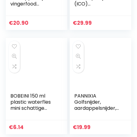
vingerfood
(ICO)
groentesnijder
Aardappelsnijder
roestvrij staal
frietsnijder en
snack
groenten met twee
€
20.90
€
29.99
scherpe messen
van roestvrij staal…
BOBEINI 150 ml
PANNIXIA
plastic waterfles
Golfsnijder,
mini schattige
aardappelsnijder,
waterfles voor
multifunctionele
kinderen kinderen
groentesnijder,
draagbare lekvrije
ribbelmes, crinkle
€
6.14
€
19.99
kleine waterfles
cutter, aardappel,