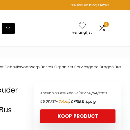
Nieuws en blogs lezen
0
verlanglijst
at Gebruiksvoorwerp Bestek Organizer Serviesgoed Drogen Bus
ouder
Amazon.nl Price:
€
12.59
(as of 10/04/2023
05:08 PST-
Details
)
&
FREE Shipping
.
 Bus
KOOP PRODUCT