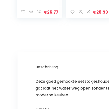
Gebruiksvoorwer
keukengerei van
p
hout, wit, shabby
Houder,Roestbe
26 x 10 cm
€
26.77
€
28.99
stendig Grote
Keuken
Gebruiksvoorwer
p Organizer…
Beschrijving
Deze goed gemaakte eetstokjeshouder
gat laat het water weglopen zonder te 
moderne keuken ..