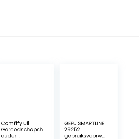
Comfify Uil
GEFU SMARTLINE
Gereedschapsh
29252
ouder
gebruiksvoorwer