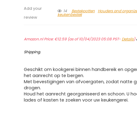
Add your
14
Bestekpotten
Houders and organize
keukenbestek
review
Amazon.nl Price:
€
12.59
(as of 10/04/2023 05:08 PST-
Details
)
Shipping
.
Geschikt om kookgerei binnen handbereik en opg
het aanrecht op te bergen.
Met bevestigingen van afvoergaten, zodat natte 
drogen.
Houd het aanrecht georganiseerd en schoon. U hoef
lades of kasten te zoeken voor uw keukengerei.