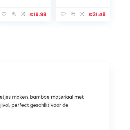
Decoratief
pen, belangrijk
Keramisch
keukengerei
Kookgerei Crock
altijd binnen
€
19.99
€
31.48
& Organisator, in
handbereik
Mooie aqua-
blauw Kleur…
netjes maken. bamboe materiaal met
lvol, perfect geschikt voor de