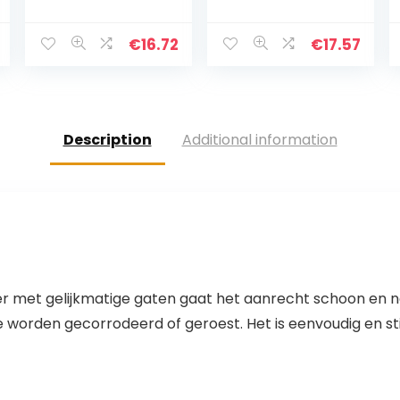
Moderne
p Houder Houten
boerderij Keuken
Gebruiksvoorwer
Decor-Wit en
p Crock Spatel
€
16.72
€
17.57
Zwart
Houder
Gebruiksvoorwer
Messenblok
p Crock-Vintage
Keukenmes
Organizer-
Houder…
Keuken…
Description
Additional information
 met gelijkmatige gaten gaat het aanrecht schoon en 
worden gecorrodeerd of geroest. Het is eenvoudig en stij