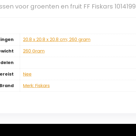
sen voor groenten en fruit FF Fiskars 1014199
ingen
‎20.8 x 20.8 x 20.8 cm; 260 gram
ewicht
‎260 Gram
rdelen
ereist
‎Nee
Brand
Merk: Fiskars