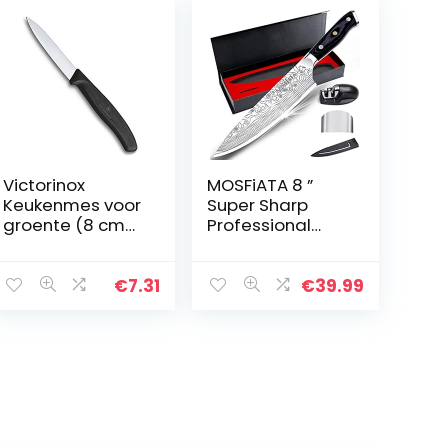
Victorinox
MOSFiATA 8 ”
Keukenmes voor
Super Sharp
groente (8 cm
Professional
lemmet, antislip
Chef’s Knife met
handvat,
vinger guard en
middelpunt,
mes slijper,
€
7.31
€
39.99
roestvrij staal,
Duitse high
vaatwasmachin
carbon roestvrij
ebestendig…
staal EN1.4116
met Micarta
handvat en
geschenkdoos