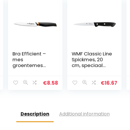
Bra Efficient –
WMF Classic Line
mes
Spickmes, 20
groentemes
cm, speciaal
grijs
gehard staal,
kunststof
handvat,
€
8.58
€
16.67
lemmet 10 cm
Description
Additional information