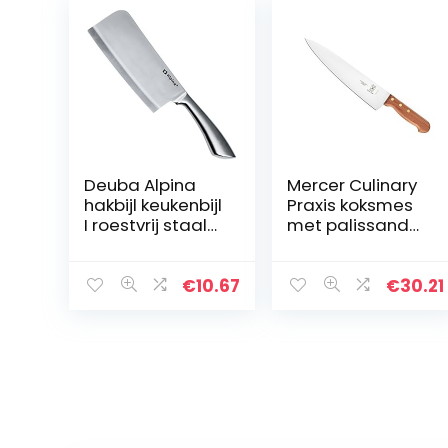
Deuba Alpina
Mercer Culinary
hakbijl keukenbijl
Praxis koksmes
I roestvrij staal
met palissander
18 cm voor
handvat, 25,4
botten vlees
cm
keuken mes
€
10.67
€
30.21
hakmes
slagerbijl
vleesbijl, zilver…