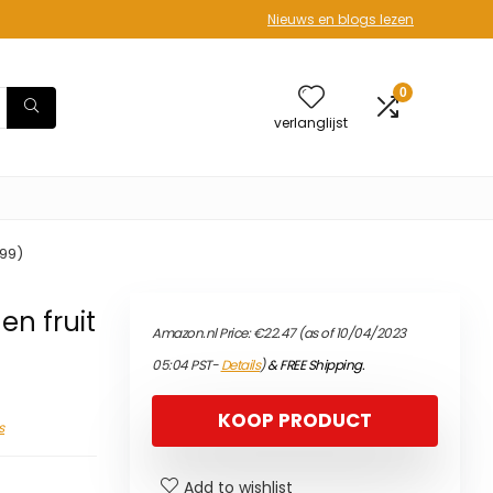
Nieuws en blogs lezen
0
verlanglijst
199)
en fruit
Amazon.nl Price:
€
22.47
(as of 10/04/2023
05:04 PST-
Details
)
&
FREE Shipping
.
KOOP PRODUCT
s
Add to wishlist