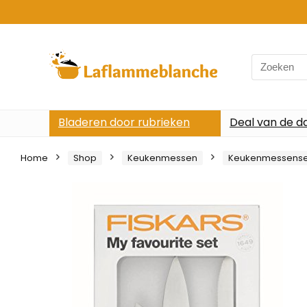
Search
for:
Bladeren door rubrieken
Deal van de d
Home
Shop
Keukenmessen
Keukenmessense