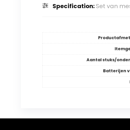
Specification:
Set van mes
Productafmet
Itemg
Aantal stuks/onde
Batterijen v