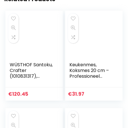
WÜSTHOF Santoku,
Keukenmes,
Crafter
Koksmes 20 cm –
(1010831317),
Professioneel
lemmet van 17 cm
Koksmes – Duits
met cullgeslepen,
Roestvast Staal
handvat van
met Hoog
€
120.45
€
31.97
rookeiken, roestvrij
Koolstofgehalte –
staal…
Beste Waarde
met…