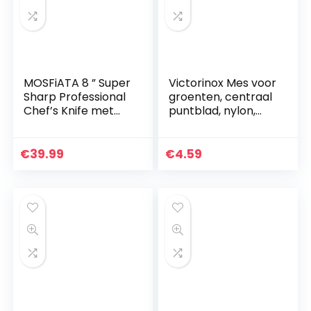
MOSFiATA 8 ” Super
Victorinox Mes voor
Sharp Professional
groenten, centraal
Chef’s Knife met
puntblad, nylon,
vinger guard en
zwart, 0 inch
mes slijper, Duitse
high carbon
€
39.99
€
4.59
roestvrij staal
EN1.4116 met
Micarta handvat en
geschenkdoos