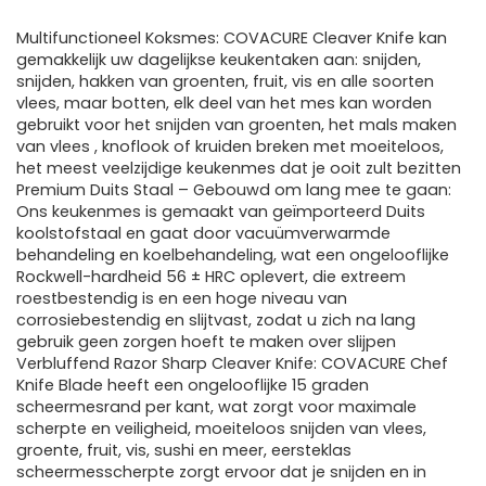
Multifunctioneel Koksmes: COVACURE Cleaver Knife kan
gemakkelijk uw dagelijkse keukentaken aan: snijden,
snijden, hakken van groenten, fruit, vis en alle soorten
vlees, maar botten, elk deel van het mes kan worden
gebruikt voor het snijden van groenten, het mals maken
van vlees , knoflook of kruiden breken met moeiteloos,
het meest veelzijdige keukenmes dat je ooit zult bezitten
Premium Duits Staal – Gebouwd om lang mee te gaan:
Ons keukenmes is gemaakt van geïmporteerd Duits
koolstofstaal en gaat door vacuümverwarmde
behandeling en koelbehandeling, wat een ongelooflijke
Rockwell-hardheid 56 ± HRC oplevert, die extreem
roestbestendig is en een hoge niveau van
corrosiebestendig en slijtvast, zodat u zich na lang
gebruik geen zorgen hoeft te maken over slijpen
Verbluffend Razor Sharp Cleaver Knife: COVACURE Chef
Knife Blade heeft een ongelooflijke 15 graden
scheermesrand per kant, wat zorgt voor maximale
scherpte en veiligheid, moeiteloos snijden van vlees,
groente, fruit, vis, sushi en meer, eersteklas
scheermesscherpte zorgt ervoor dat je snijden en in