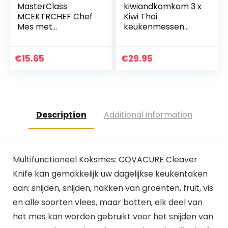
MasterClass
kiwiandkomkom 3 x
MCEKTRCHEF Chef
Kiwi Thai
Mes met
keukenmessen
EdgeKeeper Mes
#171#501#503 +
Sharpener Sheath,
30g Thai Chilli
roestvrij staal, 20
scherp uit de Isaan
€
15.65
€
29.95
cm, zwart
Ban Nong Saeng
Nord Thailand
Description
Additional information
Multifunctioneel Koksmes: COVACURE Cleaver
Knife kan gemakkelijk uw dagelijkse keukentaken
aan: snijden, snijden, hakken van groenten, fruit, vis
en alle soorten vlees, maar botten, elk deel van
het mes kan worden gebruikt voor het snijden van