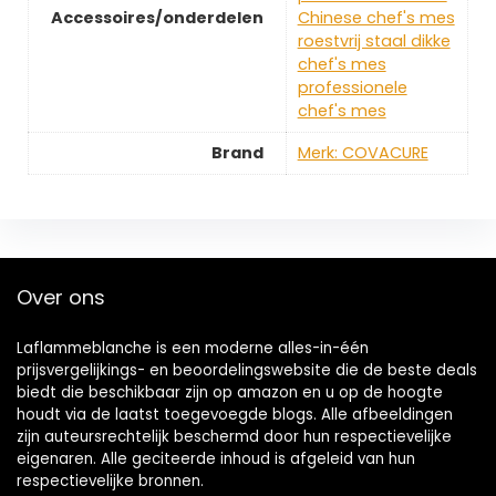
Accessoires/onderdelen
Chinese chef's mes
roestvrij staal dikke
chef's mes
professionele
chef's mes
Brand
Merk: COVACURE
Over ons
Laflammeblanche is een moderne alles-in-één
prijsvergelijkings- en beoordelingswebsite die de beste deals
biedt die beschikbaar zijn op amazon en u op de hoogte
houdt via de laatst toegevoegde blogs. Alle afbeeldingen
zijn auteursrechtelijk beschermd door hun respectievelijke
eigenaren. Alle geciteerde inhoud is afgeleid van hun
respectievelijke bronnen.