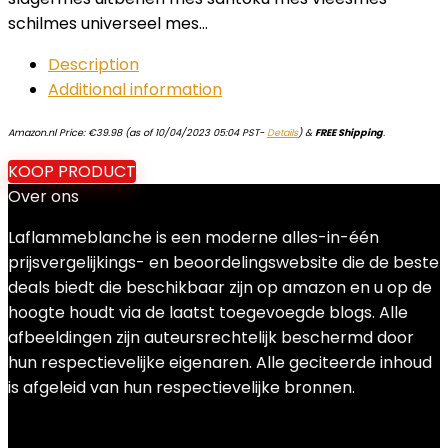
schilmes universeel mes…
Description
Additional information
Amazon.nl Price:
€
39.98
(as of 10/04/2023 05:04 PST-
Details
)
&
FREE Shipping
.
KOOP PRODUCT
Over ons
Laflammeblanche is een moderne alles-in-één
prijsvergelijkings- en beoordelingswebsite die de beste
deals biedt die beschikbaar zijn op amazon en u op de
hoogte houdt via de laatst toegevoegde blogs. Alle
afbeeldingen zijn auteursrechtelijk beschermd door
hun respectievelijke eigenaren. Alle geciteerde inhoud
is afgeleid van hun respectievelijke bronnen.