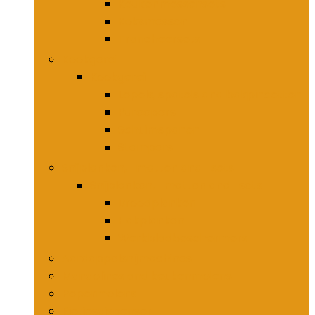
Keukenmessensets
Koksmessen
Trancheersets
Kookgerei
Kookgerei
Lepels, spatels and bakpincetten
Pureepers
Schuimspanen
Stampers
Snijplanken, -matten and -sets
Snijplanken, -matten and -sets
Broodplanken
Hakplanken
Werkbladbeschermers
Aardappelsnijmachines
Mandolines and keukenmolens
Pepermolens
Rietjesdispenser