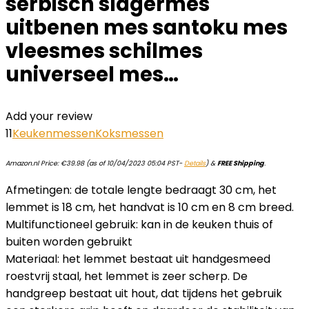
serbisch slagermes
uitbenen mes santoku mes
vleesmes schilmes
universeel mes…
Add your review
11
Keukenmessen
Koksmessen
Amazon.nl Price:
€
39.98
(as of 10/04/2023 05:04 PST-
Details
)
&
FREE Shipping
.
Afmetingen: de totale lengte bedraagt 30 cm, het
lemmet is 18 cm, het handvat is 10 cm en 8 cm breed.
Multifunctioneel gebruik: kan in de keuken thuis of
buiten worden gebruikt
Materiaal: het lemmet bestaat uit handgesmeed
roestvrij staal, het lemmet is zeer scherp. De
handgreep bestaat uit hout, dat tijdens het gebruik