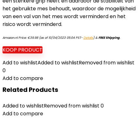
een sterkere grip heeft en daardoor de stabiliteit van
het gebruikte mes behoudt, waardoor de mogelijkheid
van een val van het mes wordt verminderd en het
risico wordt verminderd.
Amazon.nl Price:
€
39.98
(as of 10/04/2023 05:04 PST-
Details
)
&
FREE Shipping
.
KOOP PRODUCT
Add to wishlist
Added to wishlist
Removed from wishlist
0
Add to compare
Related Products
Added to wishlist
Removed from wishlist
0
Add to compare