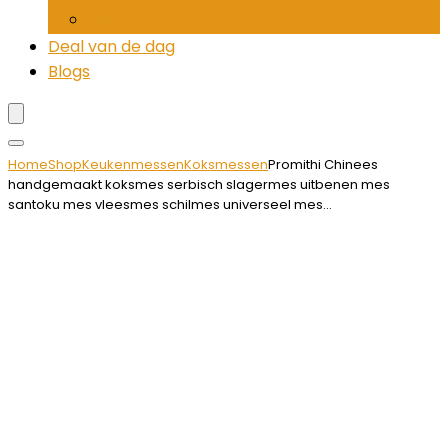
Tandenstokerhouders
Deal van de dag
Blogs
Home
Shop
Keukenmessen
Koksmessen
Promithi Chinees
handgemaakt koksmes serbisch slagermes uitbenen mes
santoku mes vleesmes schilmes universeel mes…