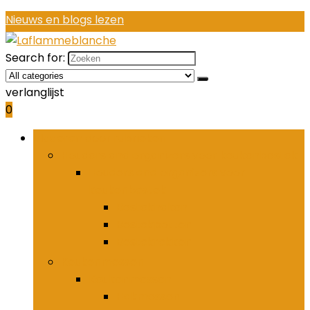
Nieuws en blogs lezen
Search for:
verlanglijst
0
Bladeren door rubrieken
Houders and organizers voor keukenbestek
Houders and organizers voor
keukenbestek
Bestekhaken
Bestekpotten
Bestekrekken
Keukenmessen
Keukenmessen
Hakmessen