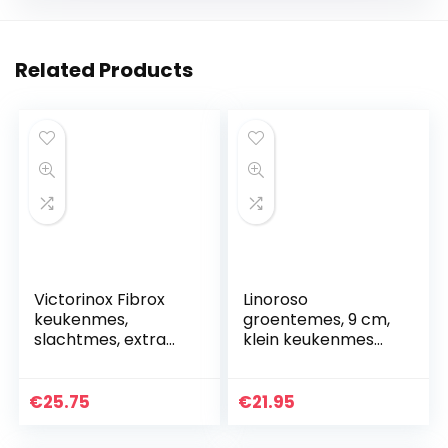
Related Products
Victorinox Fibrox
Linoroso
keukenmes,
groentemes, 9 cm,
slachtmes, extra
klein keukenmes
scherp lemmet,
met elegante
roestvrij staal,
geschenkdoos,
vaatwasmachineb
gesmeed Duits
€
25.75
€
21.95
estendig,
scherp mes van
Swissmade
roestvrij staal, Full…