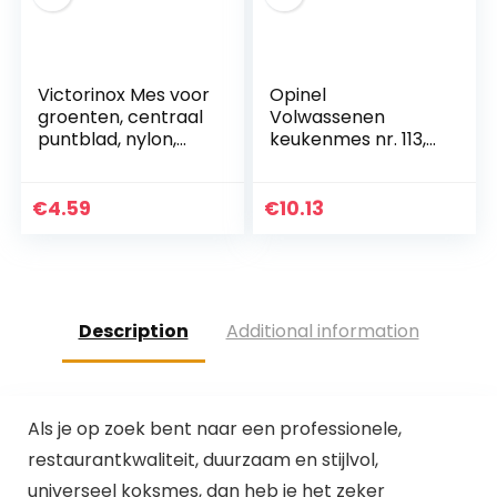
Victorinox Mes voor
Opinel
groenten, centraal
Volwassenen
puntblad, nylon,
keukenmes nr. 113,
zwart, 0 inch
roestvrij Sandvik-
staal, zaagtanden,
paars
€
4.59
€
10.13
beukenhouten
handvat koksmes…
Description
Additional information
Als je op zoek bent naar een professionele,
restaurantkwaliteit, duurzaam en stijlvol,
universeel koksmes, dan heb je het zeker