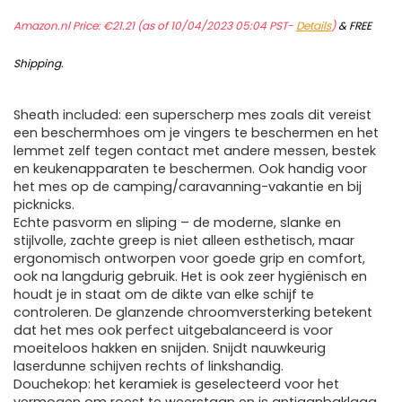
Amazon.nl Price:
€
21.21
(as of 10/04/2023 05:04 PST-
Details
)
&
FREE
Shipping
.
Sheath included: een superscherp mes zoals dit vereist
een beschermhoes om je vingers te beschermen en het
lemmet zelf tegen contact met andere messen, bestek
en keukenapparaten te beschermen. Ook handig voor
het mes op de camping/caravanning-vakantie en bij
picknicks.
Echte pasvorm en sliping – de moderne, slanke en
stijlvolle, zachte greep is niet alleen esthetisch, maar
ergonomisch ontworpen voor goede grip en comfort,
ook na langdurig gebruik. Het is ook zeer hygiënisch en
houdt je in staat om de dikte van elke schijf te
controleren. De glanzende chroomversterking betekent
dat het mes ook perfect uitgebalanceerd is voor
moeiteloos hakken en snijden. Snijdt nauwkeurig
laserdunne schijven rechts of linkshandig.
Douchekop: het keramiek is geselecteerd voor het