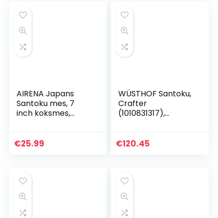
AIRENA Japans
WÜSTHOF Santoku,
Santoku mes, 7
Crafter
inch koksmes,
(1010831317),
professioneel mes,
lemmet van 17 cm
Duits koolstof-
met cullgeslepen,
roestvrij staal,
handvat van
€
25.99
€
120.45
extra scherp
rookeiken, roestvrij
lemmet met…
staal…