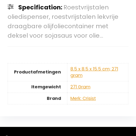
Specification:
Roestvrijstalen
oliedispenser, roestvrijstalen lekvrije
draagbare olijfoliecontainer met
deksel voor sojasaus voor olie…
‎8.5 x 8.5 x 15.5 cm; 271
Productafmetingen
gram
Itemgewicht
‎271 Gram
Brand
Merk: Crisist