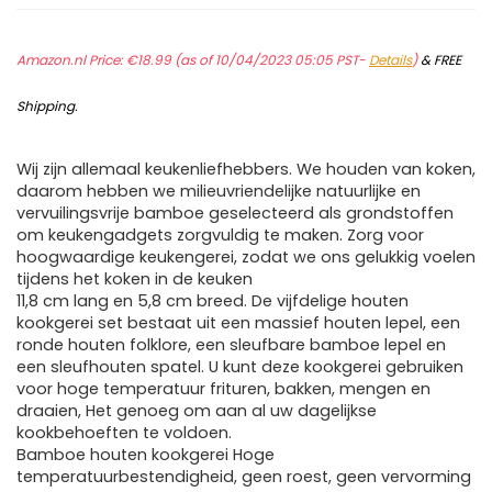
Amazon.nl Price:
€
18.99
(as of 10/04/2023 05:05 PST-
Details
)
&
FREE
Shipping
.
Wij zijn allemaal keukenliefhebbers. We houden van koken,
daarom hebben we milieuvriendelijke natuurlijke en
vervuilingsvrije bamboe geselecteerd als grondstoffen
om keukengadgets zorgvuldig te maken. Zorg voor
hoogwaardige keukengerei, zodat we ons gelukkig voelen
tijdens het koken in de keuken
11,8 cm lang en 5,8 cm breed. De vijfdelige houten
kookgerei set bestaat uit een massief houten lepel, een
ronde houten folklore, een sleufbare bamboe lepel en
een sleufhouten spatel. U kunt deze kookgerei gebruiken
voor hoge temperatuur frituren, bakken, mengen en
draaien, Het genoeg om aan al uw dagelijkse
kookbehoeften te voldoen.
Bamboe houten kookgerei Hoge
temperatuurbestendigheid, geen roest, geen vervorming