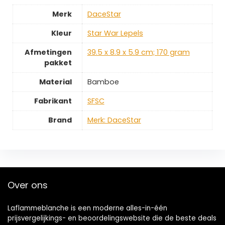
Merk
‎DaceStar
Kleur
‎Star War Lepels
Afmetingen
‎39.5 x 8.9 x 5.9 cm; 170 gram
pakket
Material
‎Bamboe
Fabrikant
‎SFSC
Brand
Merk: DaceStar
Over ons
Laflammeblanche is een moderne alles-in-één
prijsvergelijkings- en beoordelingswebsite die de beste deals