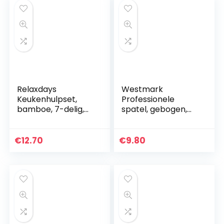
Relaxdays
Westmark
Keukenhulpset,
Professionele
bamboe, 7-delig,
spatel, gebogen,
30 cm lang, als
stijf, scherpe
kooklepel, set van
randen, lemmet: 7
houten lepels,
x 11,5 cm, lengte: 28
€
12.70
€
9.80
spatel (elk 2) en
cm, RVS/kunststof,
saletang…
Master…