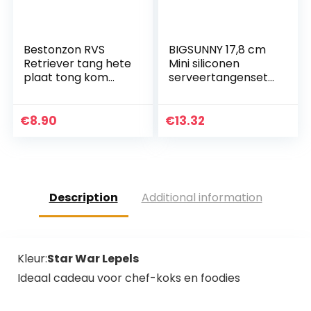
Bestonzon RVS
BIGSUNNY 17,8 cm
Retriever tang hete
Mini siliconen
plaat tong kom
serveertangenset
Pan Dish Gripper
7 Inch ORANJE
houder voor hete
gerechten en
€
8.90
€
13.32
keuken te
gebruiken…
Description
Additional information
Kleur:
Star War Lepels
Ideaal cadeau voor chef-koks en foodies