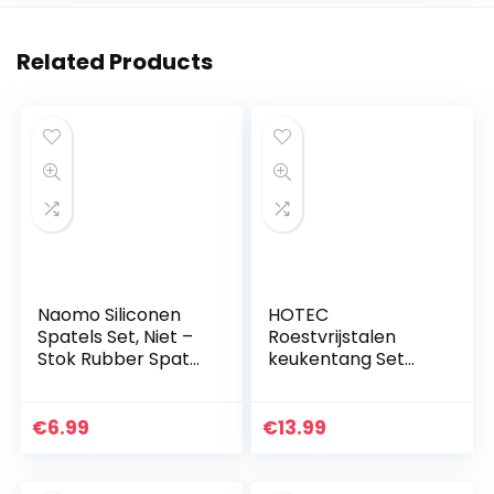
Related Products
Naomo Siliconen
HOTEC
Spatels Set, Niet –
Roestvrijstalen
Stok Rubber Spatel
keukentang Set
Keukenhulp voor
van 2-9 inch en 12
Koken, Bakken en
inch vergrendeling
Mixen (5 – Stuks)
metalen
€
6.99
€
13.99
voedselantislipgree
p, zwart