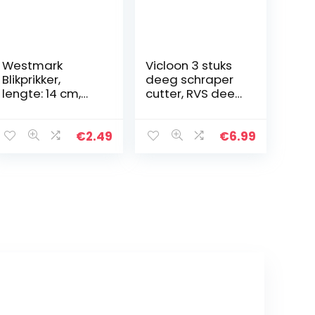
Westmark
Vicloon 3 stuks
Blikprikker,
deeg schraper
lengte: 14 cm,
cutter, RVS deeg
roestvrij
schraper met
staal/kunststof,
handvat en
Gentle, zwart,
maatschaal,
€
2.49
€
6.99
281022E1
Plastic gebak
Cutter Chopper
Boter…