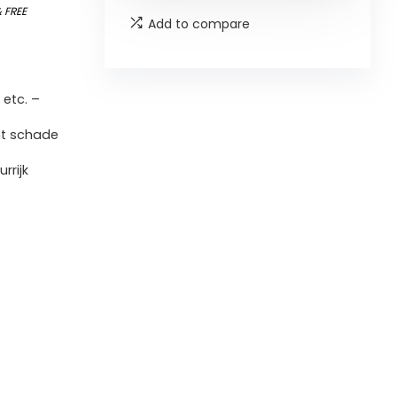
&
FREE
Add to compare
 etc. –
mt schade
rrijk