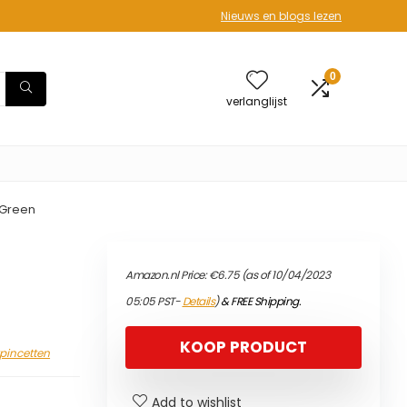
Nieuws en blogs lezen
0
verlanglijst
 Green
Amazon.nl Price:
€
6.75
(as of 10/04/2023
05:05 PST-
Details
)
&
FREE Shipping
.
KOOP PRODUCT
kpincetten
Add to wishlist