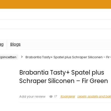
ag
Blogs
kpincetten
Brabantia Tasty+ Spatel plus Schraper Siliconen – Fir
Brabantia Tasty+ Spatel plus
Schraper Siliconen – Fir Green
17
Kookgerei
Lepels, spatels and ba
Add your review