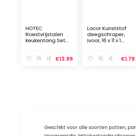
HOTEC
Lacor Kunststof
Roestvrijstalen
deegschraper,
keukentang Set
ivoor, 16 x 11 x 1
van 2-9 inch en
cm
12 inch
vergrendeling
€
13.99
€
1.79
metalen
voedselantislipg
reep, zwart
Geschikt voor alle soorten potten, p
Hoogwaardig, hittebestendig silicon