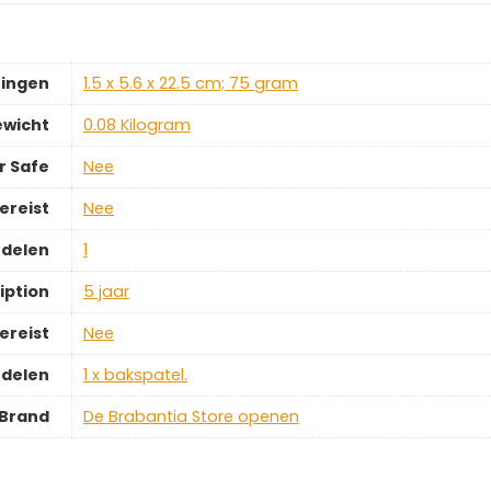
ingen
‎1.5 x 5.6 x 22.5 cm; 75 gram
ewicht
‎0.08 Kilogram
r Safe
‎Nee
ereist
‎Nee
rdelen
‎1
iption
‎5 jaar
ereist
‎Nee
rdelen
‎1 x bakspatel.
Brand
De Brabantia Store openen