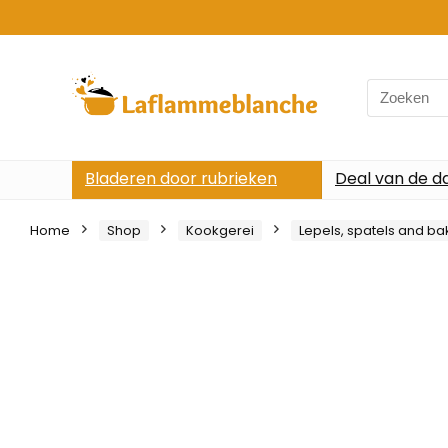
Search
for:
Bladeren door rubrieken
Deal van de d
Home
Shop
Kookgerei
Lepels, spatels and ba