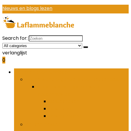
Nieuws en blogs lezen
Search for:
verlanglijst
0
Bladeren door rubrieken
Houders and organizers voor keukenbestek
Houders and organizers voor
keukenbestek
Bestekhaken
Bestekpotten
Bestekrekken
Keukenmessen