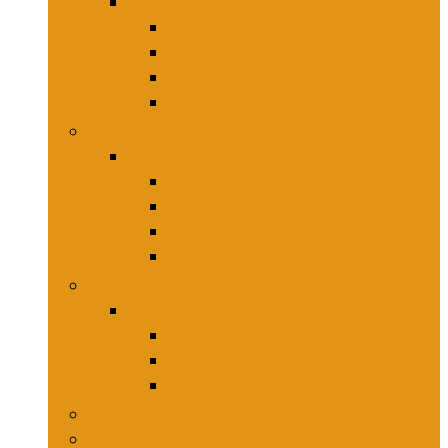
Keukenmessen
Hakmessen
Keukenmessensets
Koksmessen
Trancheersets
Kookgerei
Kookgerei
Lepels, spatels and bakpincetten
Pureepers
Schuimspanen
Stampers
Snijplanken, -matten and -sets
Snijplanken, -matten and -sets
Broodplanken
Hakplanken
Werkbladbeschermers
Aardappelsnijmachines
Mandolines and keukenmolens