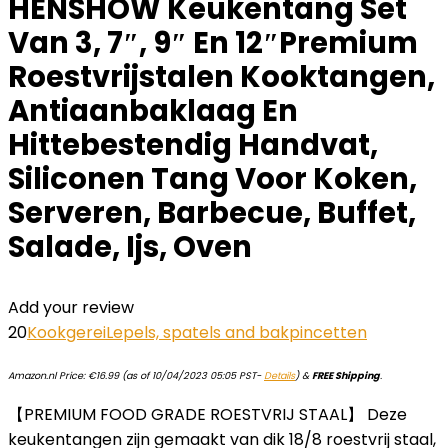
HENSHOW Keukentang Set
Van 3, 7″, 9″ En 12″Premium
Roestvrijstalen Kooktangen,
Antiaanbaklaag En
Hittebestendig Handvat,
Siliconen Tang Voor Koken,
Serveren, Barbecue, Buffet,
Salade, Ijs, Oven
Add your review
20
Kookgerei
Lepels, spatels and bakpincetten
Amazon.nl Price:
€
16.99
(as of 10/04/2023 05:05 PST-
Details
)
&
FREE Shipping
.
【PREMIUM FOOD GRADE ROESTVRIJ STAAL】 Deze
keukentangen zijn gemaakt van dik 18/8 roestvrij staal,