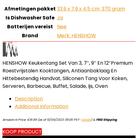
Afmetingen pakket
‎33.9 x 7.9 x 4.5 cm; 370 gram
Is Dishwasher Safe
‎Ja
Batterijen vereist
‎Nee
Brand
Merk: HENSHOW
HENSHOW Keukentang Set Van 3, 7″, 9″ En 12″Premium
Roestvrijstalen Kooktangen, Antiaanbaklaag En
Hittebestendig Handvat, Siliconen Tang Voor Koken,
Serveren, Barbecue, Buffet, Salade, Ijs, Oven
Description
Additional information
Amazon.nl Price:
€
16.99
(as of 10/04/2023 05:05 PST-
Details
)
&
FREE Shipping
.
KOOP PRODUCT