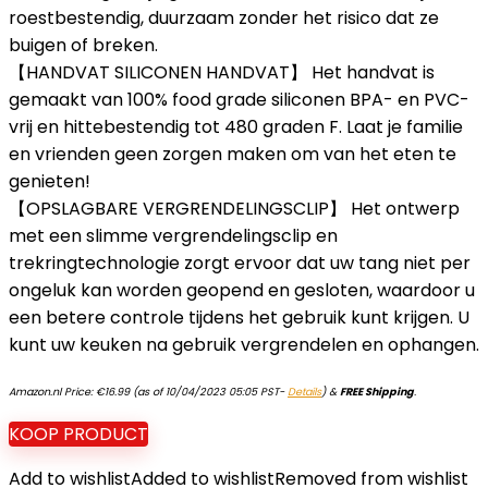
roestbestendig, duurzaam zonder het risico dat ze
buigen of breken.
【HANDVAT SILICONEN HANDVAT】 Het handvat is
gemaakt van 100% food grade siliconen BPA- en PVC-
vrij en hittebestendig tot 480 graden F. Laat je familie
en vrienden geen zorgen maken om van het eten te
genieten!
【OPSLAGBARE VERGRENDELINGSCLIP】 Het ontwerp
met een slimme vergrendelingsclip en
trekringtechnologie zorgt ervoor dat uw tang niet per
ongeluk kan worden geopend en gesloten, waardoor u
een betere controle tijdens het gebruik kunt krijgen. U
kunt uw keuken na gebruik vergrendelen en ophangen.
Amazon.nl Price:
€
16.99
(as of 10/04/2023 05:05 PST-
Details
)
&
FREE Shipping
.
KOOP PRODUCT
Add to wishlist
Added to wishlist
Removed from wishlist