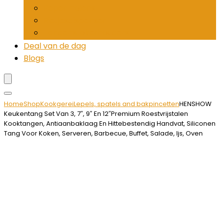
Pepermolens
Rietjesdispenser
Tandenstokerhouders
Deal van de dag
Blogs
Home
Shop
Kookgerei
Lepels, spatels and bakpincetten
HENSHOW
Keukentang Set Van 3, 7″, 9″ En 12″Premium Roestvrijstalen
Kooktangen, Antiaanbaklaag En Hittebestendig Handvat, Siliconen
Tang Voor Koken, Serveren, Barbecue, Buffet, Salade, Ijs, Oven