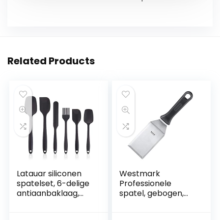
Related Products
Latauar siliconen
Westmark
spatelset, 6-delige
Professionele
antiaanbaklaag,
spatel, gebogen,
hittebestendige
stijf, scherpe
rubberen spatel
randen, lemmet: 7