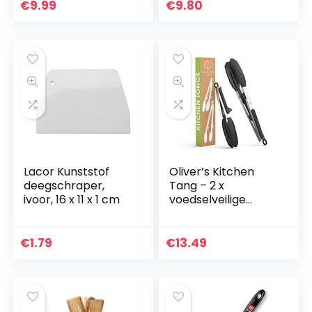
met roestvrijstalen
x 11,5 cm, lengte: 28
€
9.99
€
9.80
kern…
cm, RVS/kunststof,
Master…
Lacor Kunststof
Oliver’s Kitchen
deegschraper,
Tang – 2 x
ivoor, 16 x 11 x 1 cm
voedselveilige
siliconen kooktang
–
vergrendelingsclip
€
1.79
€
13.49
voor eenvoudig
opbergen –
Geweldig…