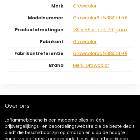
Merk
‎Growcolor
Modelnummer
‎Growcolor6dfk38i0bt-01
Productafmetingen
‎139 x 55 x 1 cm; 70 gram
Fabrikant
‎Growcolor
Fabrikantreferentie
‎Growcolor6dfk38i0bt-01
Brand
Merk: Growcolor
Over ons
Laflammeblanche is een moderne alles-in-één
prijsvergelijkings- en beoordelingswebsite die de beste deals
biedt die beschikbaar zijn op amazon en u op de hoogte
houdt via de laatst toegevoegde blogs. Alle afbeeldingen