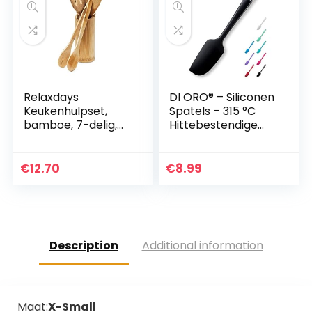
Relaxdays
DI ORO® – Siliconen
Keukenhulpset,
Spatels – 315 °C
bamboe, 7-delig,
Hittebestendige
30 cm lang, als
Spatel – Naadloos
kooklepel, set van
Ontwerp – Pro-
houten lepels,
Grade Anti-
€
12.70
€
8.99
spatel (elk 2) en
aanbaklaag
saletang…
Siliconen…
Description
Additional information
Maat:
X-Small