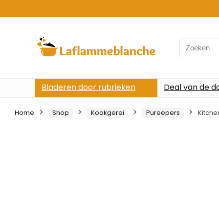
Search
for:
Bladeren door rubrieken
Deal van de d
Home
Shop
Kookgerei
Pureepers
Kitche