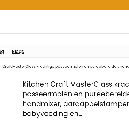
ag
Blogs
n Craft MasterClass krachtige passeermolen en pureebereider, ha
Kitchen Craft MasterClass kra
passeermolen en pureebereide
handmixer, aardappelstamper
babyvoeding en…