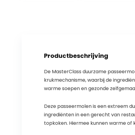
deegspatel,
en…
sinaasappel…
Productbeschrijving
De MasterClass duurzame passeermole
krukmechanisme, waarbij de ingrediënte
warme soepen en gezonde zelfgemaa
Deze passeermolen is een extreem du
ingrediënten in een gerecht van restau
topkoken. Hiermee kunnen warme of ko