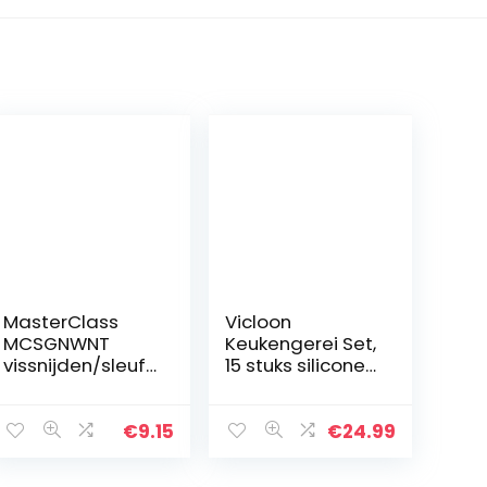
MasterClass
Vicloon
MCSGNWNT
Keukengerei Set,
vissnijden/sleuf
15 stuks siliconen
draaier met
kookgerei set,
zachte
bakspatel set
handgreep, niet
inclusief borstel,
€
9.15
€
24.99
Stick veilig nylon,
spatel,
zwart
antiaanbaklaag