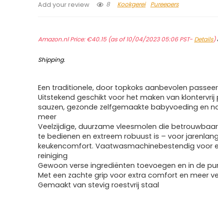
8
Kookgerei
Pureepers
Add your review
Amazon.nl Price:
€
40.15
(as of 10/04/2023 05:06 PST-
Details
)
Shipping
.
Een traditionele, door topkoks aanbevolen passee
Uitstekend geschikt voor het maken van klontervrij 
sauzen, gezonde zelfgemaakte babyvoeding en no
meer
Veelzijdige, duurzame vleesmolen die betrouwbaar
te bedienen en extreem robuust is – voor jarenlan
keukencomfort. Vaatwasmachinebestendig voor 
reiniging
Gewoon verse ingrediënten toevoegen en in de pur
Met een zachte grip voor extra comfort en meer vei
Gemaakt van stevig roestvrij staal