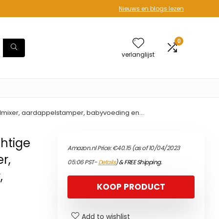
Nieuws en blogs lezen
0
verlanglijst
ndmixer, aardappelstamper, babyvoeding en…
chtige
Amazon.nl Price:
€
40.15
(as of 10/04/2023
r,
05:06 PST-
Details
)
&
FREE Shipping
.
,
KOOP PRODUCT
Add to wishlist