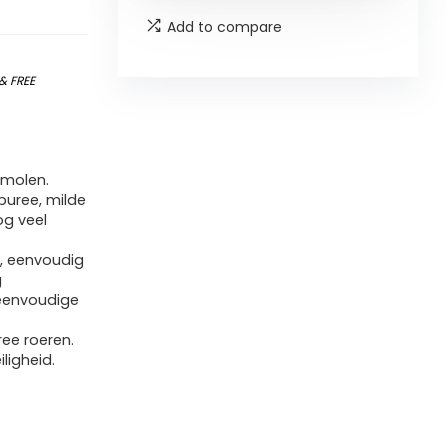
Add to compare
&
FREE
rmolen.
puree, milde
g veel
, eenvoudig
g
eenvoudige
ee roeren.
ligheid.