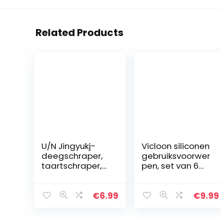
Related Products
U/N Jingyukj-
Vicloon siliconen
deegschraper,
gebruiksvoorwer
taartschraper,
pen, set van 6
deegsnijder,
siliconen
voor
kookset inclusief
deegverdeler,
borstel, lepel,
€
6.99
€
9.99
bakken, brood,
spatel,
cake,
antiaanbaklaag