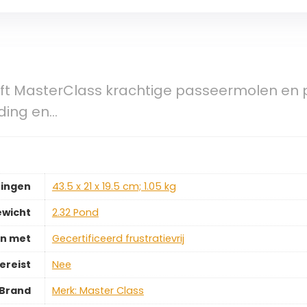
aft MasterClass krachtige passeermolen en 
ding en…
ingen
‎43.5 x 21 x 19.5 cm; 1.05 kg
ewicht
‎2.32 Pond
on met
‎Gecertificeerd frustratievrij
ereist
‎Nee
Brand
Merk: Master Class