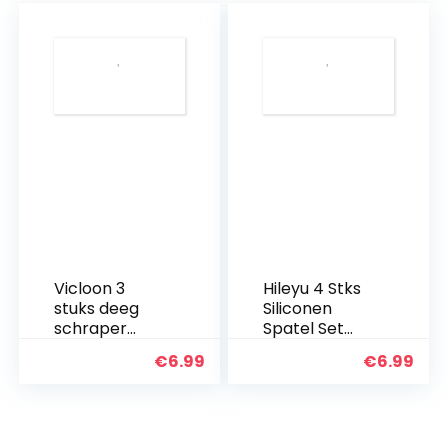
deegverdeler,
bakken,
brood, cake,
deegspatel,
sinaasappel…
Vicloon 3
Hileyu 4 Stks
stuks deeg
Siliconen
schraper
Spatel Set
cutter, RVS
Kleine
€
6.99
€
6.99
deeg
Siliconen
schraper met
Spatel Mini Jar
handvat en
Schraper
maatschaal,
Make-up