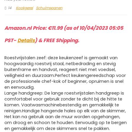
14
Kookgerei
Schuimspanen
Amazon.nl Price:
€
11.99
(as of 10/04/2023 05:05
PST-
Details
)
&
FREE Shipping
.
Roestvrijstalen zeef: deze keukenzeef is gemaakt van
hoogwaardig roestvrij staal, netbedrading en stevig
buitenframe en handvat, reageert niet met voedsel,
veiligheid en duurzaam.Perfect keukengereedschap voor
de professionele chef-kok of beginner, opruimen is snel
en eenvoudig.
Lange handgreep: De lange roestvrijstalen handgreep is
comfortabel voor gebruik zonder te dicht bij de hitte te
komen. Vaatwasmachinebestendig en gemakkelijk te
reinigen.Handige hangende hales op elk van de skimmer,
Het kan na gebruik aan de muur worden opgehangen,
om droog en schoon te houden. Eenvoudig op te bergen
en gemakkelijk om deze skimmers snel te pakken.