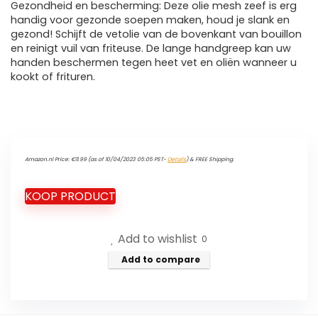
Gezondheid en bescherming: Deze olie mesh zeef is erg
handig voor gezonde soepen maken, houd je slank en
gezond! Schijft de vetolie van de bovenkant van bouillon
en reinigt vuil van friteuse. De lange handgreep kan uw
handen beschermen tegen heet vet en oliën wanneer u
kookt of frituren.
Amazon.nl Price:
€
11.99
(as of 10/04/2023 05:05 PST-
Details
)
&
FREE Shipping
.
KOOP PRODUCT
Add to wishlist
0
Add to compare