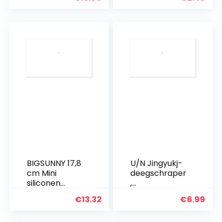
inch en 12 inch
staal/kunststo
vergrendeling
f, Gentle,
metalen
zwart,
voedselantisli
281022E1
pgreep, zwart
BIGSUNNY 17,8
U/N Jingyukj-
cm Mini
deegschraper
siliconen
,
serveertange
taartschraper
€
13.32
€
6.99
nset 7 Inch
, deegsnijder,
ORANJE
voor