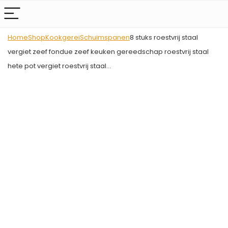
Home
Shop
Kookgerei
Schuimspanen
8 stuks roestvrij staal
vergiet zeef fondue zeef keuken gereedschap roestvrij staal
hete pot vergiet roestvrij staal…