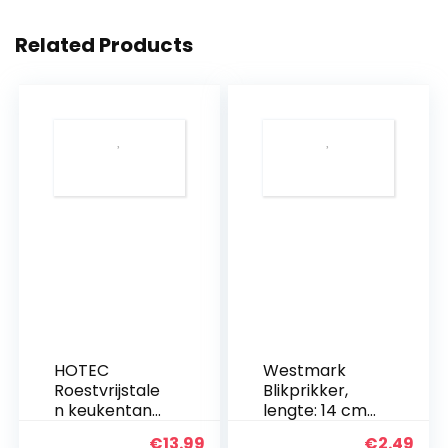
Related Products
HOTEC
Westmark
Roestvrijstale
Blikprikker,
n keukentang
lengte: 14 cm,
Set van 2-9
roestvrij
€
13.99
€
2.49