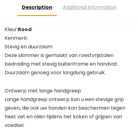
Plastic gebak
Spatel Keuken
Cutter
Mini Spatel
Description
Additional information
Chopper
Lotion…
Boter…
Kleur:
Rood
Kenmerk:
Stevig en duurzaam
Deze skimmer is gemaakt van roestvrijstalen
bedrading met stevig buitenframe en handvat.
Duurzaam genoeg voor langdurig gebruik.
Ontwerp met lange handgreep
Lange handgreep ontwerp kan u een stevige grip
geven, die ook uw handen kan beschermen tegen
heet vet en oliën tijdens het koken of grijpen van
voedsel.