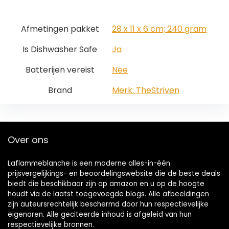
Afmetingen pakket
‎28 x 11 x 6 cm; 240 gram
Is Dishwasher Safe
‎Ja
Batterijen vereist
‎Nee
Brand
Merk: TheStriven
Over ons
Laflammeblanche is een moderne alles-in-één
prijsvergelijkings- en beoordelingswebsite die de beste deals
biedt die beschikbaar zijn op amazon en u op de hoogte
houdt via de laatst toegevoegde blogs. Alle afbeeldingen
zijn auteursrechtelijk beschermd door hun respectievelijke
eigenaren. Alle geciteerde inhoud is afgeleid van hun
respectievelijke bronnen.