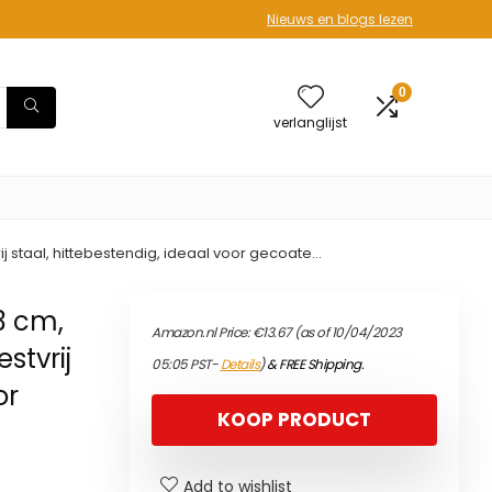
Nieuws en blogs lezen
0
verlanglijst
rij staal, hittebestendig, ideaal voor gecoate…
33 cm,
Amazon.nl Price:
€
13.67
(as of 10/04/2023
stvrij
05:05 PST-
Details
)
&
FREE Shipping
.
or
KOOP PRODUCT
Add to wishlist