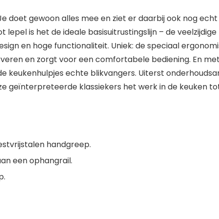
e doet gewoon alles mee en ziet er daarbij ook nog echt k
tot lepel is het de ideale basisuitrustingslijn – de veelzijd
 design en hoge functionaliteit. Uniek: de speciaal erg
veren en zorgt voor een comfortabele bediening. En met
 keukenhulpjes echte blikvangers. Uiterst onderhoudsar
eïnterpreteerde klassiekers het werk in de keuken tot 
stvrijstalen handgreep.
aan een ophangrail.
p.