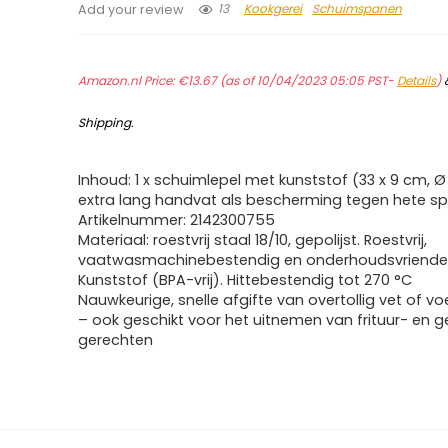
13
Kookgerei
Schuimspanen
Add your review
Amazon.nl Price:
€
13.67
(as of 10/04/2023 05:05 PST-
Details
)
Shipping
.
Inhoud: 1 x schuimlepel met kunststof (33 x 9 cm, 
extra lang handvat als bescherming tegen hete s
Artikelnummer: 2142300755
Materiaal: roestvrij staal 18/10, gepolijst. Roestvrij,
vaatwasmachinebestendig en onderhoudsvriendeli
Kunststof (BPA-vrij). Hittebestendig tot 270 °C
Nauwkeurige, snelle afgifte van overtollig vet of vo
– ook geschikt voor het uitnemen van frituur- en 
gerechten