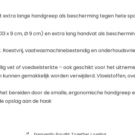
met extra lange handgreep als bescherming tegen hete sp
 (33 x 9 cm, Ø 9 cm) en extra lang handvat als beschermi
ijst. Roestvrij, vaatwasmachinebestendig en onderhoudsvrien
llig vet of voedselsterkte – ook geschikt voor het uitne
kunnen gemakkelijk worden verwijderd. Vloeistoffen, over
j het bereiden door de smalle, ergonomische handgreep 
e opslag aan de haak
Frequently Bought Together Loading...