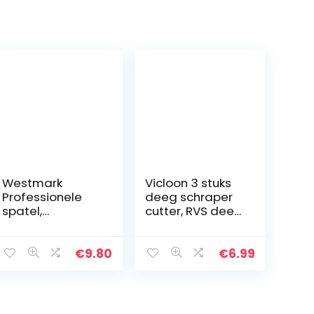
Westmark
Vicloon 3 stuks
Professionele
deeg schraper
spatel,
cutter, RVS deeg
gebogen, stijf,
schraper met
scherpe randen,
handvat en
lemmet: 7 x 11,5
maatschaal,
€
9.80
€
6.99
cm, lengte: 28
Plastic gebak
cm,
Cutter Chopper
RVS/kunststof,
Boter…
Master…