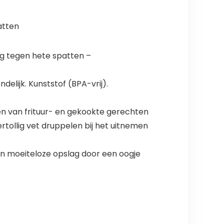
atten
ng tegen hete spatten –
delijk. Kunststof (BPA-vrij).
men van frituur- en gekookte gerechten
tollig vet druppelen bij het uitnemen
en moeiteloze opslag door een oogje