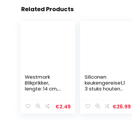
Related Products
Westmark
Siliconen
Blikprikker,
keukengereiset,1
lengte: 14 cm,
3 stuks houten
roestvrij
handgrepen
staal/kunststof,
spatel
Gentle, zwart,
set,kookgerei
€
2.49
€
26.99
281022E1
voor niet-stick
pans, siliconen
spatels voor…