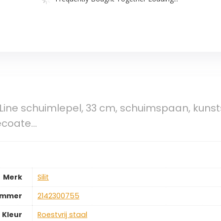
c Line schuimlepel, 33 cm, schuimspaan, kunstst
gecoate…
Merk
‎Silit
ummer
‎2142300755
Kleur
‎Roestvrij staal