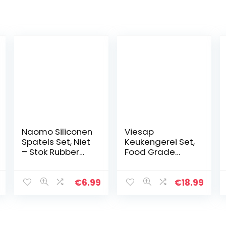
Naomo Siliconen
Viesap
Spatels Set, Niet
Keukengerei Set,
– Stok Rubber
Food Grade
Spatel
Volledige
Keukenhulp voor
Siliconen
Koken, Bakken en
Keukengerei, 11
€
6.99
€
18.99
Mixen (5 – Stuks)
stks Siliconen
Koken
Gereedschap
Voor Koken…