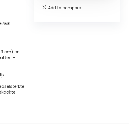
Add to compare
&
FREE
Ø 9 cm) en
patten –
jk.
edselsterkte
gekookte