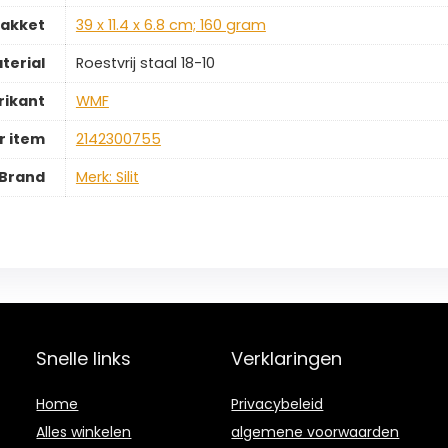
pakket
‎39 x 11.4 x 6.8 cm; 160 gram
terial
‎Roestvrij staal 18-10
rikant
‎WMF
 item
‎2142300755
Brand
Merk: Silit
Snelle links
Verklaringen
Home
Privacybeleid
Alles winkelen
algemene voorwaarden