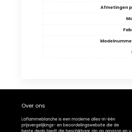
Afmetingen 
Ma
Fab
Modelnummer
Over ons
Laflammeblanche is een moderne alles-in-één
prijsvergelijkings- en beoordelingswebsite die de
beste deals biedt die beschikbaar zijn op amazon en u