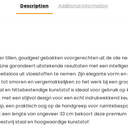
Description
Additional information
ter tillen, goudgeel gebakken voorgerechten uit de olie n
ic Line garandeert uitstekende resultaten met een intelli
eiteloos uit vloeistoffen te nemen. Zijn elegante vorm en
n tot smoren en vergemakkelijken zo het werk bij een gr
aal en hittebestendige kunststof is ideaal voor gebruik o
it met een stijlvol design voor een echt indrukwekkend 
ip, een praktisch oog op de handgreep voor ruimtebesp
Met een lengte van ongeveer 33 cm bekoort deze premium tr
stvrij staal en hoogwaardige kunststof.