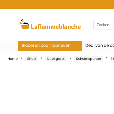
Search
for:
Bladeren door rubrieken
Deal van de d
Home
Shop
Kookgerei
Schuimspanen
Si