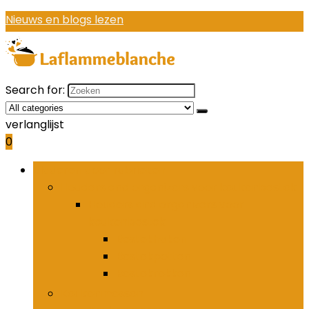
Nieuws en blogs lezen
Search for:
verlanglijst
0
Bladeren door rubrieken
Houders and organizers voor keukenbestek
Houders and organizers voor
keukenbestek
Bestekhaken
Bestekpotten
Bestekrekken
Keukenmessen