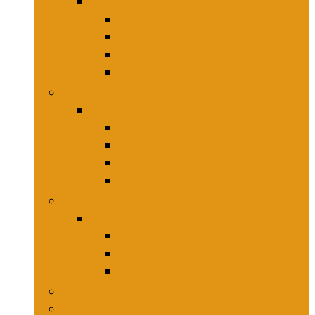
Keukenmessen
Hakmessen
Keukenmessensets
Koksmessen
Trancheersets
Kookgerei
Kookgerei
Lepels, spatels and bakpincetten
Pureepers
Schuimspanen
Stampers
Snijplanken, -matten and -sets
Snijplanken, -matten and -sets
Broodplanken
Hakplanken
Werkbladbeschermers
Aardappelsnijmachines
Mandolines and keukenmolens