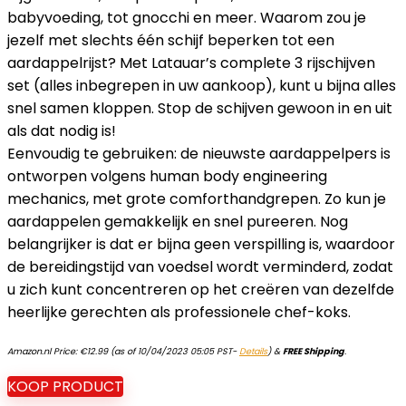
babyvoeding, tot gnocchi en meer. Waarom zou je
jezelf met slechts één schijf beperken tot een
aardappelrijst? Met Latauar’s complete 3 rijschijven
set (alles inbegrepen in uw aankoop), kunt u bijna alles
snel samen kloppen. Stop de schijven gewoon in en uit
als dat nodig is!
Eenvoudig te gebruiken: de nieuwste aardappelpers is
ontworpen volgens human body engineering
mechanics, met grote comforthandgrepen. Zo kun je
aardappelen gemakkelijk en snel pureeren. Nog
belangrijker is dat er bijna geen verspilling is, waardoor
de bereidingstijd van voedsel wordt verminderd, zodat
u zich kunt concentreren op het creëren van dezelfde
heerlijke gerechten als professionele chef-koks.
Amazon.nl Price:
€
12.99
(as of 10/04/2023 05:05 PST-
Details
)
&
FREE Shipping
.
KOOP PRODUCT