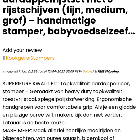
rijstschijven (fijn, medium,
grof) – handmatige
stamper, babyvoedselzeef…
Add your review
11
Kookgerei
Stampers
Amazon.nl Price:
€
12.99
(as of 10/04/2023 05:05 PST-
Details
)
&
FREE Shipping
.
SUPERIEURE KWALITEIT: Topkwaliteit aardappelricer,
stamper – Gemaakt van heavy duty topkwaliteit
roestvrij staal, spiegelpolijstafwerking. Ergonomische
handgrepen voor comfortabele grip. Als je een gladde
en pluizige puree wilt maken, kijk dan niet verder,
Latauar is de beste keuze.
MASH MEER: Maak allerlei heerlijke maaltijden en
bijgerechten, van puree squash, bloemkool of