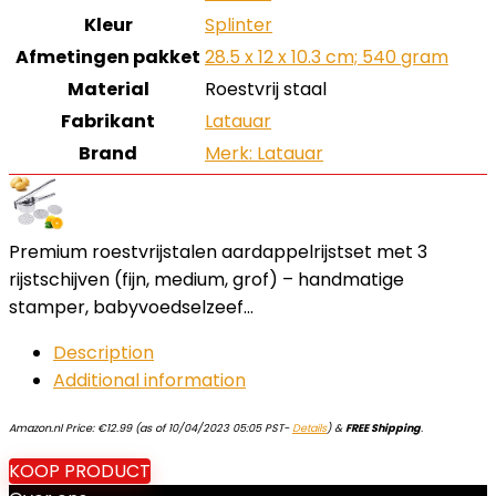
Kleur
‎Splinter
Afmetingen pakket
‎28.5 x 12 x 10.3 cm; 540 gram
Material
‎Roestvrij staal
Fabrikant
‎Latauar
Brand
Merk: Latauar
Premium roestvrijstalen aardappelrijstset met 3
rijstschijven (fijn, medium, grof) – handmatige
stamper, babyvoedselzeef…
Description
Additional information
Amazon.nl Price:
€
12.99
(as of 10/04/2023 05:05 PST-
Details
)
&
FREE Shipping
.
KOOP PRODUCT