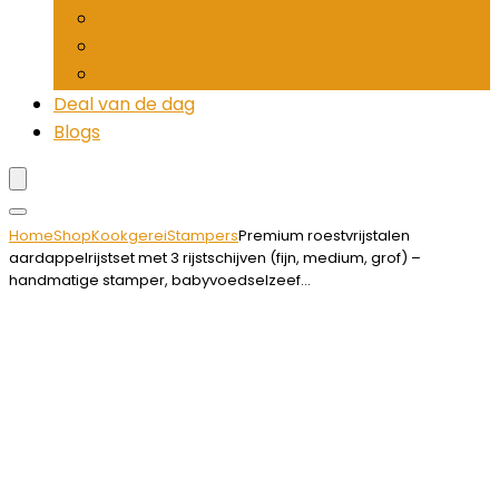
Pepermolens
Rietjesdispenser
Tandenstokerhouders
Deal van de dag
Blogs
Home
Shop
Kookgerei
Stampers
Premium roestvrijstalen
aardappelrijstset met 3 rijstschijven (fijn, medium, grof) –
handmatige stamper, babyvoedselzeef…