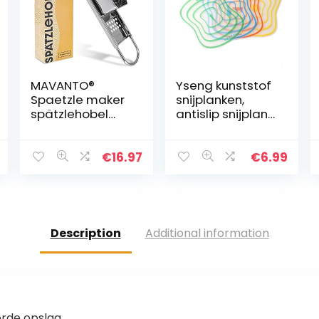
MAVANTO®
Yseng kunststof
Spaetzle maker
snijplanken,
spätzlehobel
antislip snijplank,
van roestvrij
draagbaar mat
staal voor
snijplank 4 stuks
zelfgemaakte
voor keuken
€
16.97
€
6.99
spätzle &
knöpfle –
Vaatwasmachin
ebestendige…
Description
Additional information
erde opslag