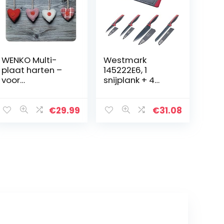
WENKO Multi-
Westmark
plaat harten –
145222E6, 1
voor
snijplank + 4
glaskeramische
messen, 37×25,5
kookplaten,
cm
snijplank,
€
29.99
€
31.08
gehard glas, 56
x 0,5 x 50 cm,
meerkleurig