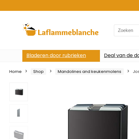
Search
for:
Bladeren door rubrieken
Deal van de d
Home
Shop
Mandolines and keukenmolens
Jo