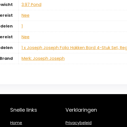
ewicht
‎3.97 Pond
ereist
‎Nee
rdelen
‎1
ereist
‎Nee
rdelen
‎1 x Joseph Joseph Folio Hakken Bord 4-Stuk Set, Re
Brand
Merk: Joseph Joseph
Snelle links
Verklaringen
Home
Privacybeleid