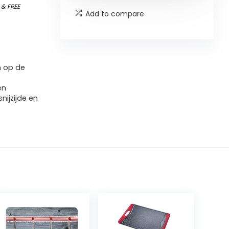
)
&
FREE
Add to compare
n op de
en
nijzijde en