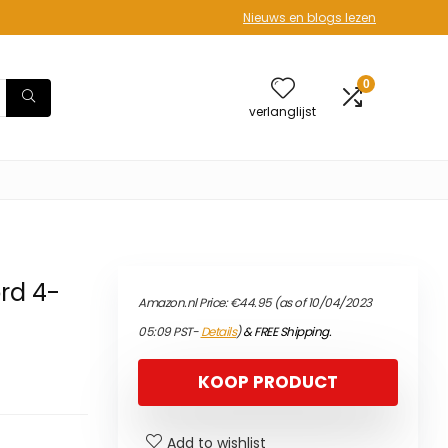
Nieuws en blogs lezen
0
verlanglijst
rd 4-
Amazon.nl Price:
€
44.95
(as of 10/04/2023
05:09 PST-
Details
)
&
FREE Shipping
.
KOOP PRODUCT
Add to wishlist