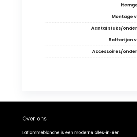
Itemg
Montage v
Aantal stuks/onde
Batterijen v
Accessoires/onde
Over ons
Laflammeblanche is een moderne alles-in-één