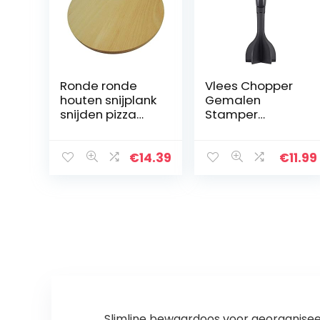
Ronde ronde
Vlees Chopper
houten snijplank
Gemalen
snijden pizza
Stamper
hout
Hittebestendige
dubbelzijdig
Stamper
30cm
Chopper
€
14.39
€
11.99
Hamburger
Vlees Chopper
Stamper
Chopping Tool
Slimline bewaardoos voor georganise