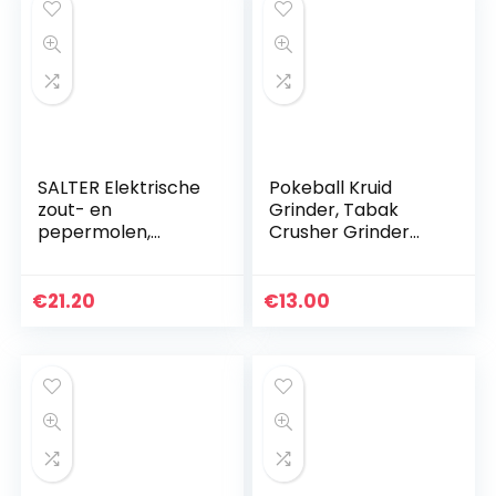
SALTER Elektrische
Pokeball Kruid
zout- en
Grinder, Tabak
pepermolen,
Crusher Grinder
geborsteld roestvrij
55mm 2.2
staal, keramisch
“Aluminium Spice
mechanisme,
Mill
€
21.20
€
13.00
ideaal voor
Himalaya/steenzou
t…