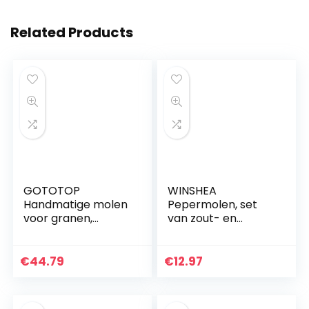
Related Products
GOTOTOP
WINSHEA
Handmatige molen
Pepermolen, set
voor granen,
van zout- en
korrels, koffie, maïs,
pepermolen, met
peper,
verstelbaar
schaalvruchten.
keramisch
€
44.79
€
12.97
maalwerk en
mooie glazen
behuizing