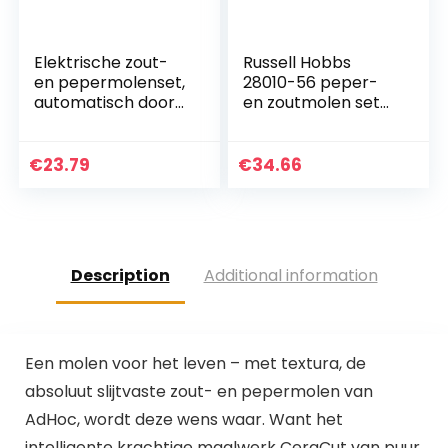
Elektrische zout-
Russell Hobbs
en pepermolenset,
28010-56 peper-
automatisch door
en zoutmolen set
zwaartekracht
elektrische
geactiveerd,
kruidenmolen,
instelbare grofheid
zwart
€
23.79
€
34.66
Pepermolens met
één…
Description
Additional information
Een molen voor het leven – met textura, de
absoluut slijtvaste zout- en pepermolen van
AdHoc, wordt deze wens waar. Want het
intelligente krachtige maalwerk CeraCut van puur