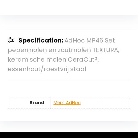
Specification:
AdHoc MP46 Set
pepermolen en zoutmolen TEXTURA,
keramische molen CeraCut®,
essenhout/roestvrij staal
Brand
Merk: AdHoc