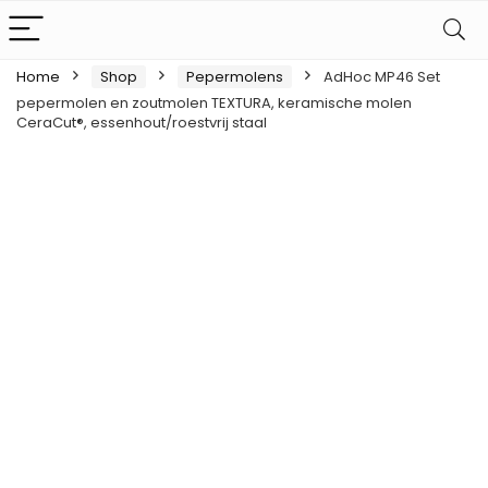
Home
Shop
Pepermolens
AdHoc MP46 Set
pepermolen en zoutmolen TEXTURA, keramische molen
CeraCut®, essenhout/roestvrij staal