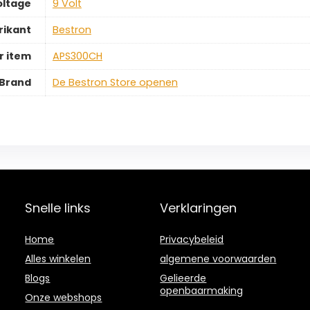
oltage
‎9 Volt
rikant
‎Bestron
 item
‎APS300CH
Brand
De Bestron Store openen
Snelle links
Verklaringen
Home
Privacybeleid
Alles winkelen
algemene voorwaarden
Blogs
Gelieerde
openbaarmaking
Onze webshops