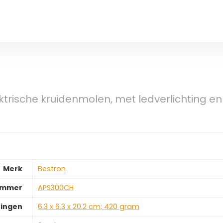
ktrische kruidenmolen, met ledverlichting 
Merk
‎Bestron
ummer
‎APS300CH
ingen
‎6.3 x 6.3 x 20.2 cm; 420 gram