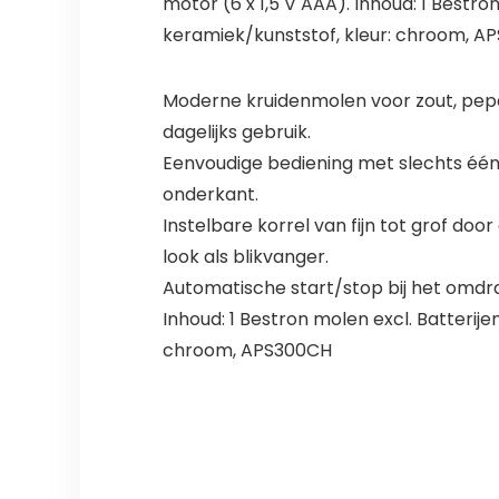
motor (6 x 1,5 V AAA). Inhoud: 1 Bestron
keramiek/kunststof, kleur: chroom, 
Moderne kruidenmolen voor zout, peper
dagelijks gebruik.
Eenvoudige bediening met slechts één
onderkant.
Instelbare korrel van fijn tot grof do
look als blikvanger.
Automatische start/stop bij het omdra
Inhoud: 1 Bestron molen excl. Batterijen
chroom, APS300CH