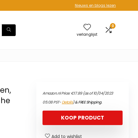
Nieuws en blogs lezen
0
verlanglijst
en,
Amazon.nl Price:
€
17.89
(as of 10/04/2023
che
05:08 PST-
Details
)
&
FREE Shipping
.
KOOP PRODUCT
Add to wishlist