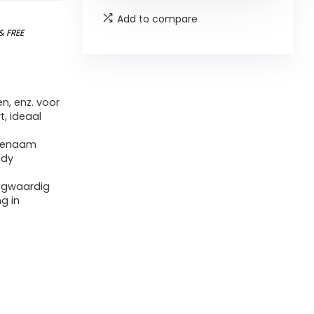
Add to compare
&
FREE
n, enz. voor
, ideaal
ngenaam
ndy
oogwaardig
g in