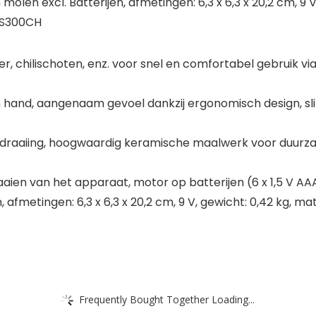
 molen excl. Batterijen, afmetingen: 6,3 x 6,3 x 20,2 cm, 9 V
APS300CH
, chilischoten, enz. voor snel en comfortabel gebruik via
 hand, aangenaam gevoel dankzij ergonomisch design, sl
or draaiing, hoogwaardig keramische maalwerk voor duurzaa
aien van het apparaat, motor op batterijen (6 x 1,5 V AAA
, afmetingen: 6,3 x 6,3 x 20,2 cm, 9 V, gewicht: 0,42 kg, ma
Frequently Bought Together Loading...