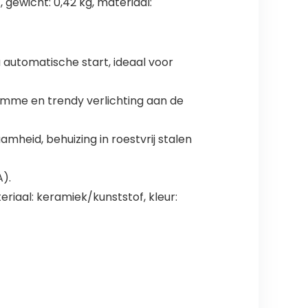
, gewicht: 0,42 kg, materiaal:
 automatische start, ideaal voor
imme en trendy verlichting aan de
mheid, behuizing in roestvrij stalen
).
teriaal: keramiek/kunststof, kleur: