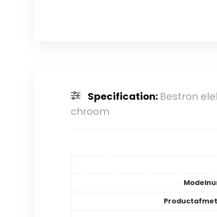
Specification:
Bestron ele
chroom
Modeln
Productafmet