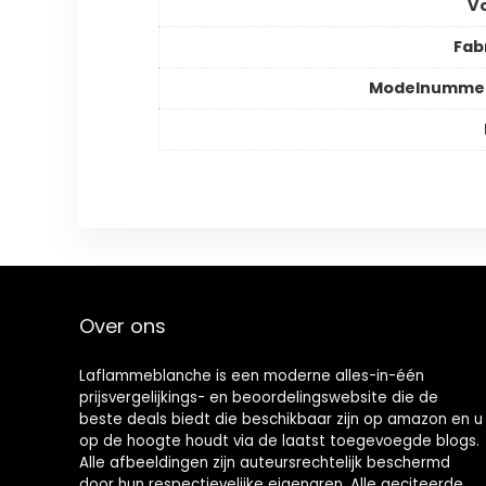
V
Fab
Modelnummer
Over ons
Laflammeblanche is een moderne alles-in-één
prijsvergelijkings- en beoordelingswebsite die de
beste deals biedt die beschikbaar zijn op amazon en u
op de hoogte houdt via de laatst toegevoegde blogs.
Alle afbeeldingen zijn auteursrechtelijk beschermd
door hun respectievelijke eigenaren. Alle geciteerde