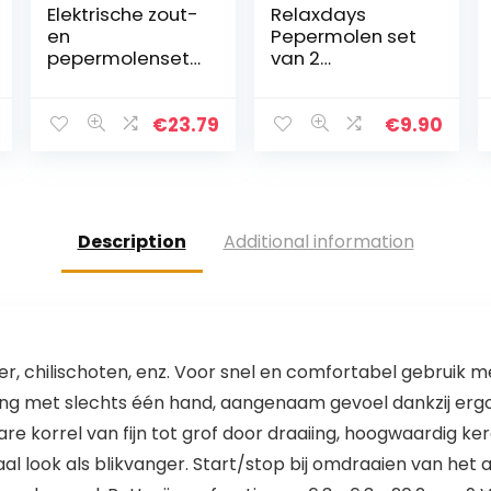
Elektrische zout-
Relaxdays
en
Pepermolen set
pepermolenset,
van 2
automatisch
handmatig,
door
roestvrij staal,
zwaartekracht
handig,
€
23.79
€
9.90
geactiveerd,
kruidenmolen,
instelbare
voor reizen,
grofheid
onderweg, met
Pepermolens
duimdruk…
met één…
Description
Additional information
, chilischoten, enz. Voor snel en comfortabel gebruik me
ning met slechts één hand, aangenaam gevoel dankzij erg
bare korrel van fijn tot grof door draaiing, hoogwaardig 
taal look als blikvanger. Start/stop bij omdraaien van he