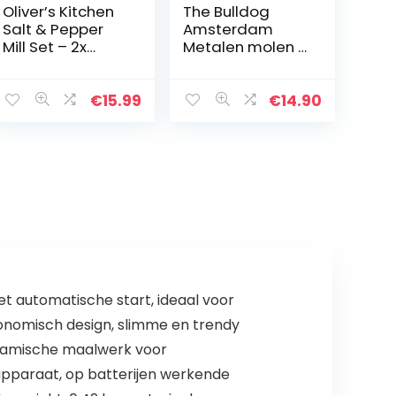
Oliver’s Kitchen
The Bulldog
Salt & Pepper
Amsterdam
Mill Set – 2x
Metalen molen |
Premium
2 stuks reliëf
Kwaliteit
zilveren metalen
Keramische
molen voor King
€
15.99
€
14.90
Grinders –
Size Rolling
Gemakkelijk te
Papers
vullen en te…
t automatische start, ideaal voor
onomisch design, slimme en trendy
keramische maalwerk voor
t apparaat, op batterijen werkende