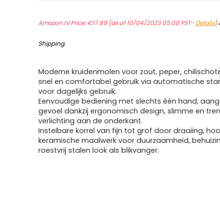
Amazon.nl Price:
€
17.89
(as of 10/04/2023 05:08 PST-
Details
)
Shipping
.
Moderne kruidenmolen voor zout, peper, chilischote
snel en comfortabel gebruik via automatische start
voor dagelijks gebruik.
Eenvoudige bediening met slechts één hand, aa
gevoel dankzij ergonomisch design, slimme en tre
verlichting aan de onderkant.
Instelbare korrel van fijn tot grof door draaiing, h
keramische maalwerk voor duurzaamheid, behuizin
roestvrij stalen look als blikvanger.