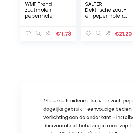
WMF Trend
SALTER
zoutmolen
Elektrische zout-
pepermolen
en pepermolen,
ongevuld 14 cm,
geborsteld
kruidenmolen,
roestvrij staal,
keramische
keramisch
€
11.73
€
21.20
maalwerk,
mechanisme,
kunststof glas,
ideaal voor
zwart
Himalaya/steen
zout…
Moderne kruidenmolen voor zout, peper
dagelijks gebruik – eenvoudige bedie
verlichting aan de onderkant – instel
duurzaamheid, behuizing in roestvrij s