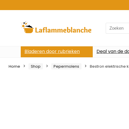
Search
for:
Bladeren door rubrieken
Deal van de d
Home
Shop
Pepermolens
Bestron elektrische