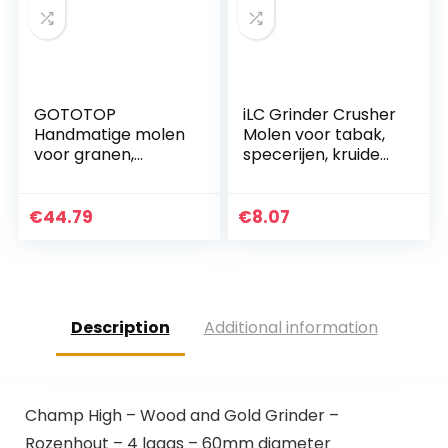
GOTOTOP
iLC Grinder Crusher
Handmatige molen
Molen voor tabak,
voor granen,
specerijen, kruiden,
korrels, koffie, maïs,
koffie, met
peper,
pollenschraper 2
schaalvruchten.
inch – gemaakt
€
44.79
€
8.07
van zinklegering…
Description
Additional information
Champ High – Wood and Gold Grinder –
Rozenhout – 4 laags – 60mm diameter