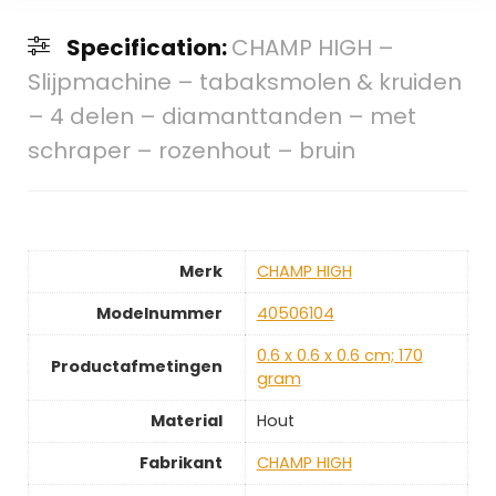
Specification:
CHAMP HIGH –
Slijpmachine – tabaksmolen & kruiden
– 4 delen – diamanttanden – met
schraper – rozenhout – bruin
Merk
‎CHAMP HIGH
Modelnummer
‎40506104
‎0.6 x 0.6 x 0.6 cm; 170
Productafmetingen
gram
Material
‎Hout
Fabrikant
‎CHAMP HIGH