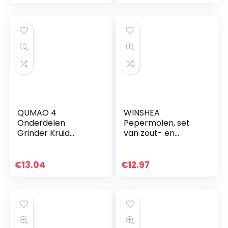
Kruidenmolen Voor
specerijen en
Verse En…
zwengelgreep.
QUMAO 4
WINSHEA
Onderdelen
Pepermolen, set
Grinder Kruid
van zout- en
Grinder met Hand
pepermolen, met
Crank Aluminium
verstelbaar
Pocket Crusher Mill
keramisch
€
13.04
€
12.97
met Sifter
maalwerk en
mooie glazen
behuizing