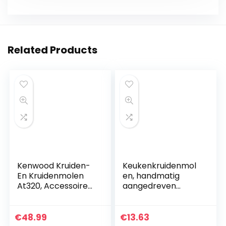
Related Products
Kenwood Kruiden-
Keukenkruidenmol
En Kruidenmolen
en, handmatig
At320, Accessoires
aangedreven
Voor Kenwood
keukenmolen van
Keukenmachines,
zinklegering met
Elektrische
kruiden en
€
48.99
€
13.63