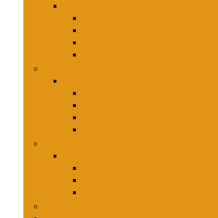
Keukenmessen
Hakmessen
Keukenmessensets
Koksmessen
Trancheersets
Kookgerei
Kookgerei
Lepels, spatels and bakpincetten
Pureepers
Schuimspanen
Stampers
Snijplanken, -matten and -sets
Snijplanken, -matten and -sets
Broodplanken
Hakplanken
Werkbladbeschermers
Aardappelsnijmachines