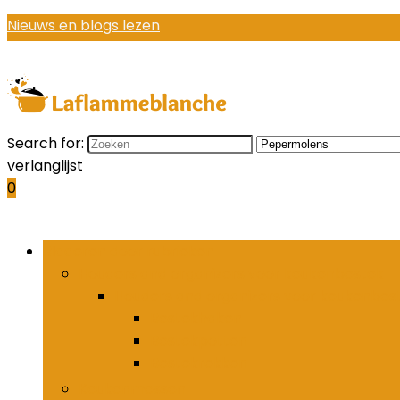
Nieuws en blogs lezen
Search for:
verlanglijst
0
Bladeren door rubrieken
Houders and organizers voor keukenbestek
Houders and organizers voor keukenbes
Bestekhaken
Bestekpotten
Bestekrekken
Keukenmessen