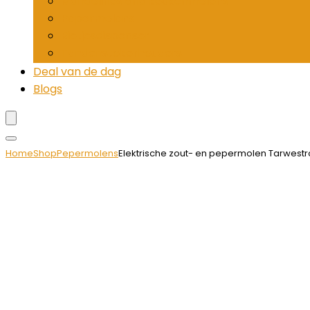
Mandolines and keukenmolens
Pepermolens
Rietjesdispenser
Tandenstokerhouders
Deal van de dag
Blogs
Home
Shop
Pepermolens
Elektrische zout- en pepermolen Tarwest