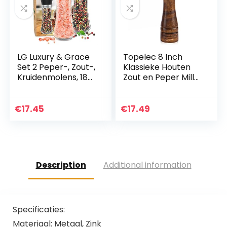
LG Luxury & Grace
Topelec 8 Inch
Set 2 Peper-, Zout-,
Klassieke Houten
Kruidenmolens, 180
Zout en Peper Mill
ml (19×6,5 cm).
Massief Eiken
Hoogwaardig Glas,
Houten Peper
ABS Kunststof
Molen met Sterke
€
17.45
€
17.49
Sluiting en…
Verstelbare
Keramische…
Description
Additional information
Specificaties:
Materiaal: Metaal, Zink