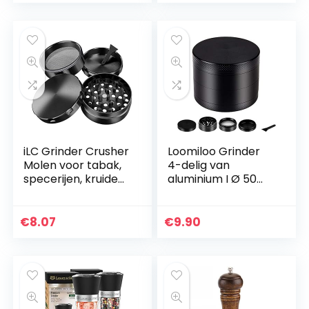
iLC Grinder Crusher
Loomiloo Grinder
Molen voor tabak,
4-delig van
specerijen, kruiden,
aluminium I Ø 50
koffie, met
mm I Voor het
pollenschraper 2
malen van kruiden
inch – gemaakt
en tabak I
€
8.07
€
9.90
van zinklegering…
Cruncher met
pollenvak en…