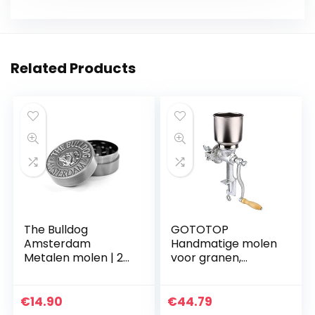
Related Products
The Bulldog
GOTOTOP
Amsterdam
Handmatige molen
Metalen molen | 2
voor granen,
stuks reliëf zilveren
korrels, koffie, maïs,
metalen molen
peper,
voor King Size
schaalvruchten.
€
14.90
€
44.79
Rolling Papers