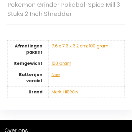
Pokemon Grinder Pokeball Spice Mill 3
Stuks 2 Inch Shredder
Afmetingen
‎7.6 x 7.6 x 6.2 cm; 100 gram
pakket
Itemgewicht
‎100 Gram
Batterijen
‎Nee
vereist
Brand
Merk: HIBRON
Over ons