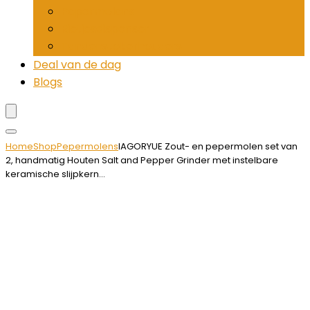
Pepermolens
Rietjesdispenser
Tandenstokerhouders
Deal van de dag
Blogs
Home
Shop
Pepermolens
IAGORYUE Zout- en pepermolen set van
2, handmatig Houten Salt and Pepper Grinder met instelbare
keramische slijpkern…