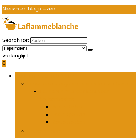
Nieuws en blogs lezen
Search for:
verlanglijst
0
Bladeren door rubrieken
Houders and organizers voor keukenbestek
Houders and organizers voor
keukenbestek
Bestekhaken
Bestekpotten
Bestekrekken
Keukenmessen