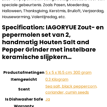
speciale gebeurtenis. Zoals Pasen, Moederdag,
Halloween, Thanksgiving, Kerstmis, Bruiloft, Verjaardag,
Housewarming, Valentijnsdag, etc.
Specification:
IAGORYUE Zout- en
pepermolen set van 2,
handmatig Houten Salt and
Pepper Grinder met instelbare
keramische slijpkern…
Productafmetingen
‎5 x 5 x 16.5 cm; 300 gram
Itemgewicht
‎0.3 Kilogram
‎Sea salt, black peppercorn,
Scent
coriander, cumin seeds
Is Dishwasher Safe
‎Ja
Warranty