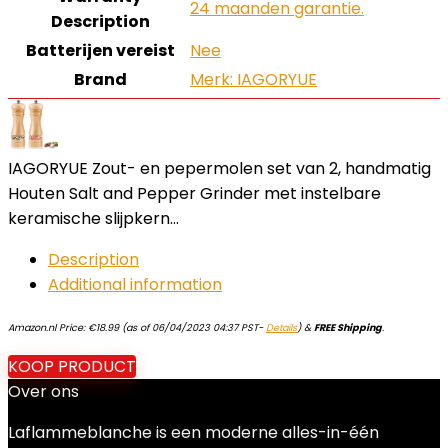
‎24 maanden garantie.
Description
Batterijen vereist
‎Nee
Brand
Merk: IAGORYUE
IAGORYUE Zout- en pepermolen set van 2, handmatig
Houten Salt and Pepper Grinder met instelbare
keramische slijpkern…
Description
Additional information
Amazon.nl Price:
€
18.99
(as of 06/04/2023 04:37 PST-
Details
)
&
FREE Shipping
.
KOOP PRODUCT
Over ons
Laflammeblanche is een moderne alles-in-één