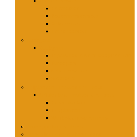
Keukenmessen
Hakmessen
Keukenmessensets
Koksmessen
Trancheersets
Kookgerei
Kookgerei
Lepels, spatels and bakpincetten
Pureepers
Schuimspanen
Stampers
Snijplanken, -matten and -sets
Snijplanken, -matten and -sets
Broodplanken
Hakplanken
Werkbladbeschermers
Aardappelsnijmachines
Mandolines and keukenmolens