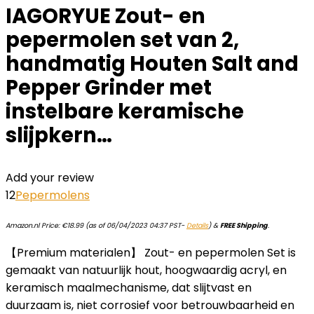
IAGORYUE Zout- en
pepermolen set van 2,
handmatig Houten Salt and
Pepper Grinder met
instelbare keramische
slijpkern…
Add your review
12
Pepermolens
Amazon.nl Price:
€
18.99
(as of 06/04/2023 04:37 PST-
Details
)
&
FREE Shipping
.
【Premium materialen】 Zout- en pepermolen Set is
gemaakt van natuurlijk hout, hoogwaardig acryl, en
keramisch maalmechanisme, dat slijtvast en
duurzaam is, niet corrosief voor betrouwbaarheid en