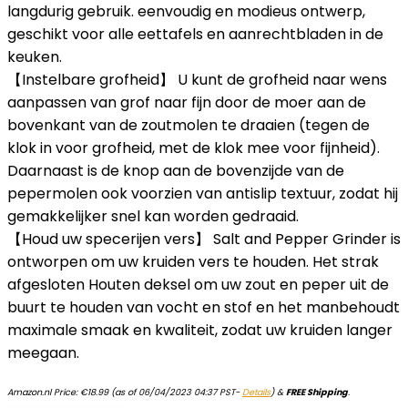
langdurig gebruik. eenvoudig en modieus ontwerp,
geschikt voor alle eettafels en aanrechtbladen in de
keuken.
【Instelbare grofheid】 U kunt de grofheid naar wens
aanpassen van grof naar fijn door de moer aan de
bovenkant van de zoutmolen te draaien (tegen de
klok in voor grofheid, met de klok mee voor fijnheid).
Daarnaast is de knop aan de bovenzijde van de
pepermolen ook voorzien van antislip textuur, zodat hij
gemakkelijker snel kan worden gedraaid.
【Houd uw specerijen vers】 Salt and Pepper Grinder is
ontworpen om uw kruiden vers te houden. Het strak
afgesloten Houten deksel om uw zout en peper uit de
buurt te houden van vocht en stof en het manbehoudt
maximale smaak en kwaliteit, zodat uw kruiden langer
meegaan.
Amazon.nl Price:
€
18.99
(as of 06/04/2023 04:37 PST-
Details
)
&
FREE Shipping
.