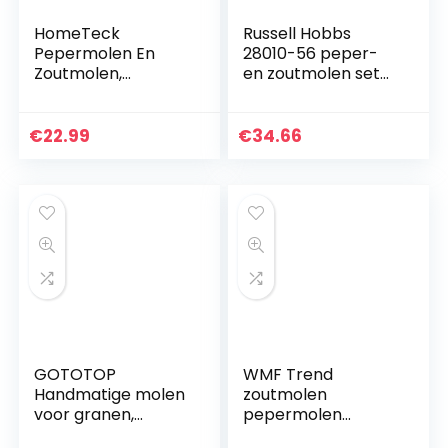
HomeTeck
Russell Hobbs
Pepermolen En
28010-56 peper-
Zoutmolen,
en zoutmolen set
Kruidenmolen Set
elektrische
Van 2 Gemaakt
kruidenmolen,
Van Hoogwaardig
zwart
€
22.99
€
34.66
Roestvrij Staal,
Peper- En
Zoutmolen…
GOTOTOP
WMF Trend
Handmatige molen
zoutmolen
voor granen,
pepermolen
korrels, koffie, maïs,
ongevuld 14 cm,