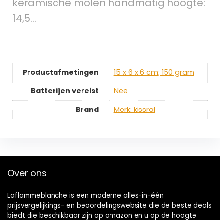
keramische molen handmatig hoogte:
14,5…
Productafmetingen
‎15 x 6 x 6 cm; 150 gram
Batterijen vereist
‎Nee
Brand
Merk: kissral
Over ons
Laflammeblanche is een moderne alles-in-één
prijsvergelijkings- en beoordelingswebsite die de beste deals
biedt die beschikbaar zijn op amazon en u op de hoogte