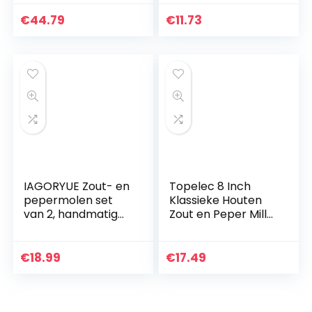
peper,
kruidenmolen,
schaalvruchten.
keramische
€
44.79
€
11.73
maalwerk,
kunststof glas,
zwart
IAGORYUE Zout- en
Topelec 8 Inch
pepermolen set
Klassieke Houten
van 2, handmatig
Zout en Peper Mill
Houten Salt and
Massief Eiken
Pepper Grinder
Houten Peper
met instelbare
Molen met Sterke
€
18.99
€
17.49
keramische
Verstelbare
slijpkern…
Keramische…