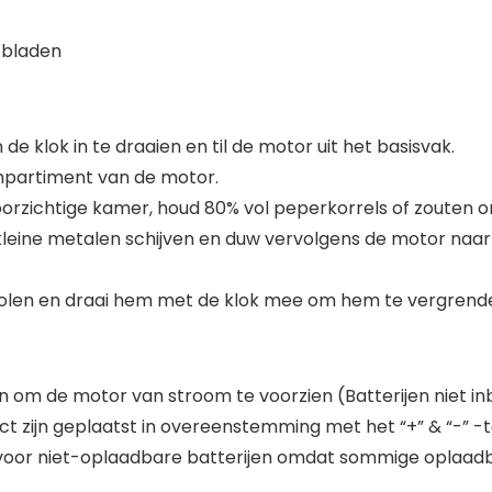
pbladen
 klok in te draaien en til de motor uit het basisvak.
ompartiment van de motor.
oorzichtige kamer, houd 80% vol peperkorrels of zouten o
ee kleine metalen schijven en duw vervolgens de motor n
molen en draai hem met de klok mee om hem te vergrende
en om de motor van stroom te voorzien (Batterijen niet i
ect zijn geplaatst in overeenstemming met het “+” & “-”
en voor niet-oplaadbare batterijen omdat sommige oplaadb