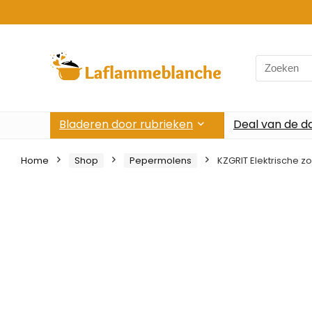
Search
for:
Bladeren door rubrieken
Deal van de d
Home
Shop
Pepermolens
KZGRIT Elektrische z