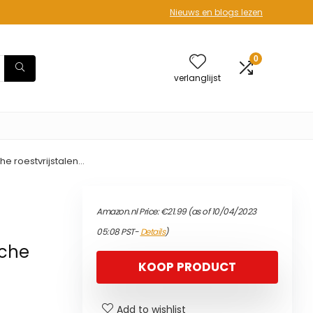
Nieuws en blogs lezen
0
verlanglijst
he roestvrijstalen…
Amazon.nl Price:
€
21.99
(as of 10/04/2023
05:08 PST-
Details
)
sche
KOOP PRODUCT
Add to wishlist