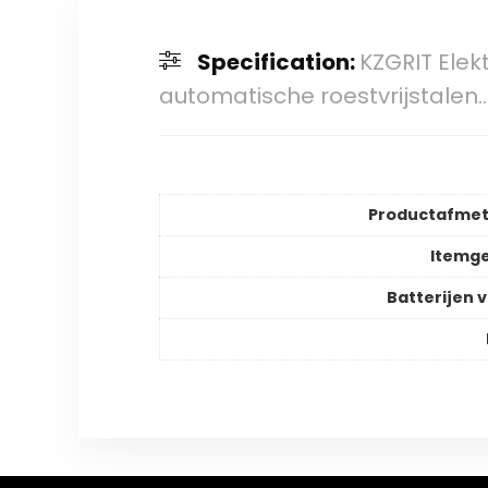
Specification:
KZGRIT Elek
automatische roestvrijstalen
Productafmet
Itemg
Batterijen v