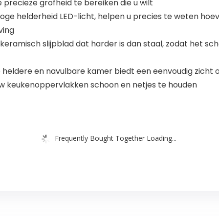
recieze grofheid te bereiken die u wilt
oge helderheid LED-licht, helpen u precies te weten hoev
ving
keramisch slijpblad dat harder is dan staal, zodat het 
e heldere en navulbare kamer biedt een eenvoudig zicht 
w keukenoppervlakken schoon en netjes te houden
Frequently Bought Together Loading...