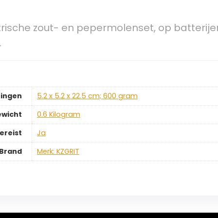
trische zout- en pepermolenset, op batterijen
…
ingen
‎5.2 x 5.2 x 22.5 cm; 600 gram
ewicht
‎0.6 Kilogram
ereist
‎Ja
Brand
Merk: KZGRIT