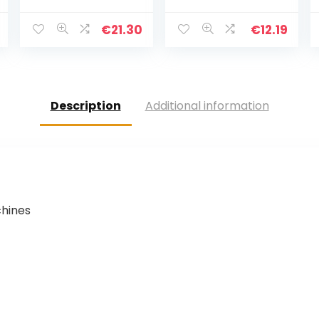
medium (M)
delige
keukencrusher
van metaal voor
€
21.30
€
12.19
het fijnmalen en
versnipperen
van kruiden…
Description
Additional information
chines