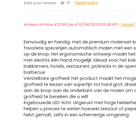
16
Pepermolens
Add your review
Amazon.nl Price:
€
21.99
(as of 10/04/2023 05:08 PST-
Details
)
Eenvoudig en handig: met de premium molenset kun
favoriete specerijen automatisch malen met een s
op de knop. Het ergonomische ontwerp maakt het
met slechts één hand mogelijk. Ideaal voor het kok
bakkamers, hotels, restaurant, picknicks in de open
barbecue
Verstelbare grofheid: het product maakt het moge
grofheid te kiezen van superfijn tot hard grof, dra
aan de knop aan de onderkant van de molen om d
grofheid te bereiken die u wilt
Ingebouwde LED-licht: Uitgerust met hoge helderhei
helpen u precies te weten hoeveel zeezout of peper
hebt gemalt, zelfs in een schemerige omgeving