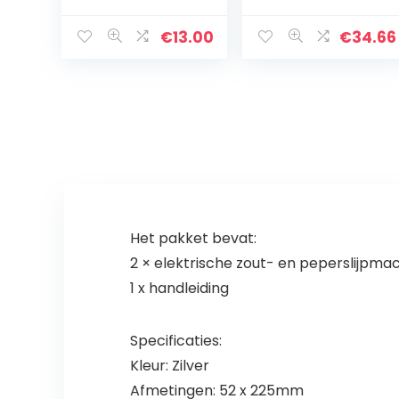
55mm 2.2
zoutmolen set
“Aluminium
elektrische
Spice Mill
kruidenmolen,
€
13.00
€
34.66
zwart
Het pakket bevat:
2 × elektrische zout- en peperslijpma
1 x handleiding
Specificaties:
Kleur: Zilver
Afmetingen: 52 x 225mm