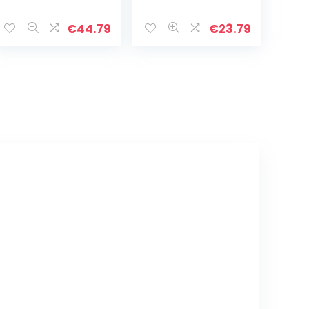
granen, korrels,
automatisch
koffie, maïs,
door
peper,
zwaartekracht
€
44.79
€
23.79
schaalvruchten.
geactiveerd,
instelbare
grofheid
Pepermolens
met één…