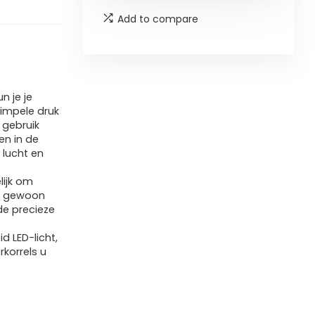
Add to compare
 je je
impele druk
 gebruik
en in de
 lucht en
lijk om
ai gewoon
e precieze
d LED-licht,
korrels u