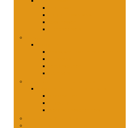
Keukenmessen
Hakmessen
Keukenmessensets
Koksmessen
Trancheersets
Kookgerei
Kookgerei
Lepels, spatels and bakpincetten
Pureepers
Schuimspanen
Stampers
Snijplanken, -matten and -sets
Snijplanken, -matten and -sets
Broodplanken
Hakplanken
Werkbladbeschermers
Aardappelsnijmachines
Mandolines and keukenmolens