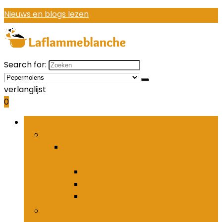
Nieuws en blogs lezen
Search for:
verlanglijst
0
Bladeren door rubrieken
Houders and organizers voor keukenbestek
Houders and organizers voor
keukenbestek
Bestekhaken
Bestekpotten
Bestekrekken
Keukenmessen