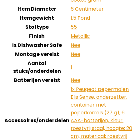
Item Diameter
‎6 Centimeter
Itemgewicht
‎1.5 Pond
Stoftype
‎55
Finish
‎Metallic
Is Dishwasher Safe
‎Nee
Montage vereist
‎Nee
Aantal
‎1
stuks/onderdelen
Batterijen vereist
‎Nee
‎1x Peugeot pepermolen
Elis Sense, onderzetter,
container met
peperkorrels (27 g), 6
Accessoires/onderdelen
AAA-batterijen, kleur:
roestvrij staal, hoogte: 20
cm, materiaal: roestvrij