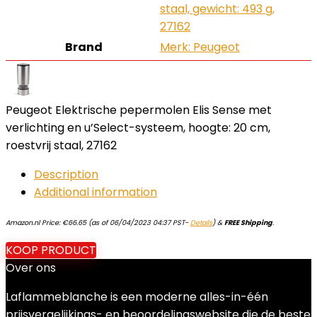
staal, gewicht: 493 g,
27162
Brand
Merk: Peugeot
Peugeot Elektrische pepermolen Elis Sense met
verlichting en u’Select-systeem, hoogte: 20 cm,
roestvrij staal, 27162
Description
Additional information
Amazon.nl Price:
€
66.65
(as of 06/04/2023 04:37 PST-
Details
)
&
FREE Shipping
.
KOOP PRODUCT
Over ons
Laflammeblanche is een moderne alles-in-één
prijsvergelijkings- en beoordelingswebsite die de beste