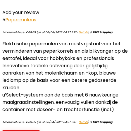
Add your review
5
Pepermolens
Amazon.nl Price:
€
66.65
(as of 06/04/2023 04:37 PST-
Details
)
&
FREE Shipping
.
Elektrische pepermolen van roestvrij staal voor het
verminderen van peperkorrels en als blikvanger op de
eettafel, ideaal voor hobbykoks en professionals
Innovatieve tactiele activering door gelijktijdig
aanraken van het molenlichaam en -kop, blauwe
ledlamp op de basis voor een betere gedoseerde
kruiden
u’Select-systeem aan de basis met 6 nauwkeurige
maalgraadinstellingen, eenvoudig vullen dankzij de
container met doseer- en trechterfunctie (incl.)
Amazon.nl Price:
€
66.65
(as of 06/04/2023 04:37 PST-
Details
)
&
FREE Shipping
.