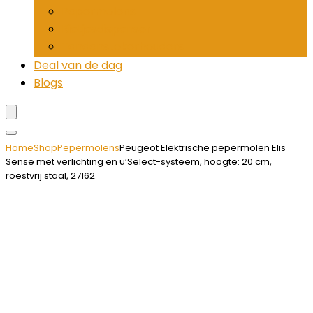
Pepermolens
Rietjesdispenser
Tandenstokerhouders
Deal van de dag
Blogs
Home
Shop
Pepermolens
Peugeot Elektrische pepermolen Elis
Sense met verlichting en u’Select-systeem, hoogte: 20 cm,
roestvrij staal, 27162