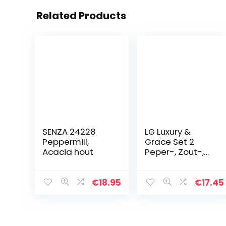
Related Products
SENZA 24228
LG Luxury &
Peppermill,
Grace Set 2
Acacia hout
Peper-, Zout-,
Kruidenmolens,
180 ml (19×6,5
cm).
€
18.95
€
17.45
Hoogwaardig
Glas, ABS
Kunststof
Sluiting en…