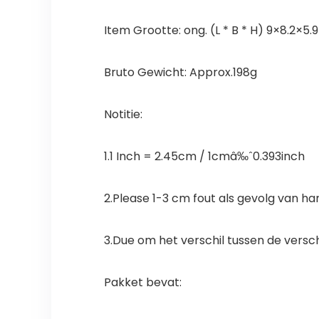
Item Grootte: ong. (L * B * H) 9×8.2×5.
Bruto Gewicht: Approx.198g
Notitie:
1.1 Inch = 2.45cm / 1cmâ‰ˆ0.393inch
2.Please 1-3 cm fout als gevolg van ha
3.Due om het verschil tussen de versch
Pakket bevat: