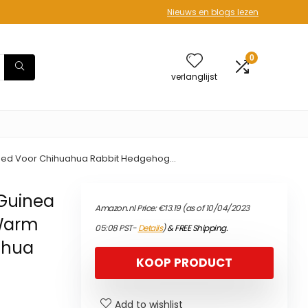
Nieuws en blogs lezen
0
verlanglijst
 Bed Voor Chihuahua Rabbit Hedgehog…
Guinea
Amazon.nl Price:
€
13.19
(as of 10/04/2023
 Warm
05:08 PST-
Details
)
&
FREE Shipping
.
ahua
KOOP PRODUCT
Add to wishlist