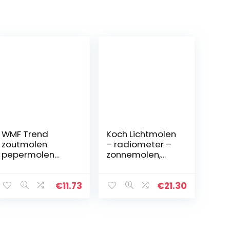
WMF Trend
Koch Lichtmolen
zoutmolen
– radiometer –
pepermolen
zonnemolen,
ongevuld 14 cm,
medium (M)
kruidenmolen,
keramische
€
11.73
€
21.30
maalwerk,
kunststof glas,
zwart