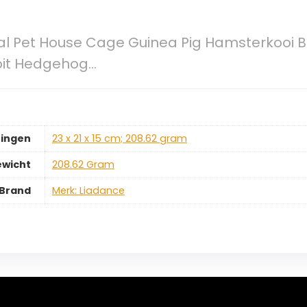
al Pet House Cage Guinea Pig Hamsterkooi
bit Hedgehog…
ingen
‎23 x 21 x 15 cm; 208.62 gram
ewicht
‎208.62 Gram
Brand
Merk: Liadance