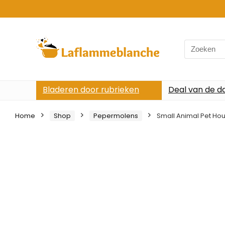
Search
for:
Bladeren door rubrieken
Deal van de d
Home
Shop
Pepermolens
Small Animal Pet H