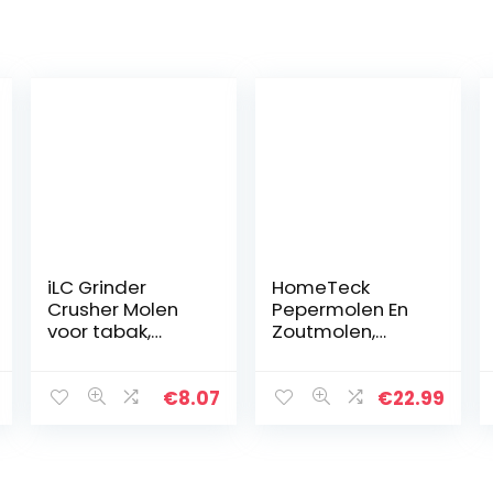
iLC Grinder
HomeTeck
Crusher Molen
Pepermolen En
voor tabak,
Zoutmolen,
specerijen,
Kruidenmolen
kruiden, koffie,
Set Van 2
met
Gemaakt Van
€
8.07
€
22.99
pollenschraper 2
Hoogwaardig
inch – gemaakt
Roestvrij Staal,
van
Peper- En
zinklegering…
Zoutmolen…