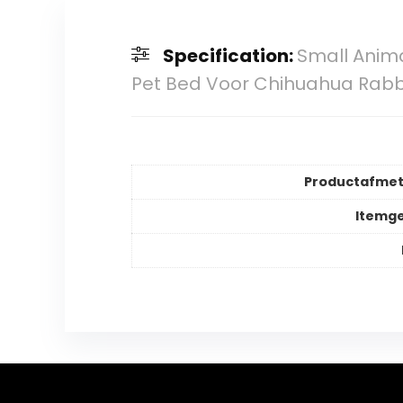
Specification:
Small Anim
Pet Bed Voor Chihuahua Rab
Productafmet
Itemg