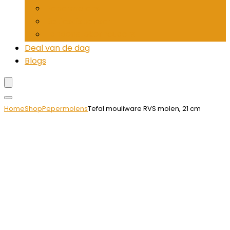
Pepermolens
Rietjesdispenser
Tandenstokerhouders
Deal van de dag
Blogs
Home
Shop
Pepermolens
Tefal mouliware RVS molen, 21 cm