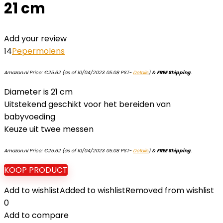
21 cm
Add your review
14
Pepermolens
Amazon.nl Price:
€
25.62
(as of 10/04/2023 05:08 PST-
Details
)
&
FREE Shipping
.
Diameter is 21 cm
Uitstekend geschikt voor het bereiden van
babyvoeding
Keuze uit twee messen
Amazon.nl Price:
€
25.62
(as of 10/04/2023 05:08 PST-
Details
)
&
FREE Shipping
.
KOOP PRODUCT
Add to wishlist
Added to wishlist
Removed from wishlist
0
Add to compare