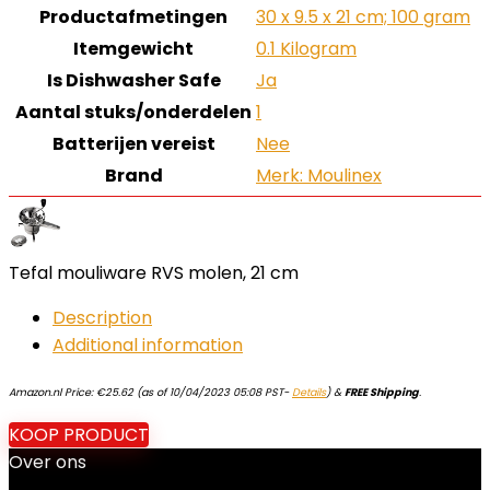
Productafmetingen
‎30 x 9.5 x 21 cm; 100 gram
Itemgewicht
‎0.1 Kilogram
Is Dishwasher Safe
‎Ja
Aantal stuks/onderdelen
‎1
Batterijen vereist
‎Nee
Brand
Merk: Moulinex
Tefal mouliware RVS molen, 21 cm
Description
Additional information
Amazon.nl Price:
€
25.62
(as of 10/04/2023 05:08 PST-
Details
)
&
FREE Shipping
.
KOOP PRODUCT
Over ons