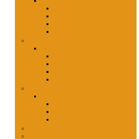
Keukenmessen
Hakmessen
Keukenmessensets
Koksmessen
Trancheersets
Kookgerei
Kookgerei
Lepels, spatels and bakpincetten
Pureepers
Schuimspanen
Stampers
Snijplanken, -matten and -sets
Snijplanken, -matten and -sets
Broodplanken
Hakplanken
Werkbladbeschermers
Aardappelsnijmachines
Mandolines and keukenmolens