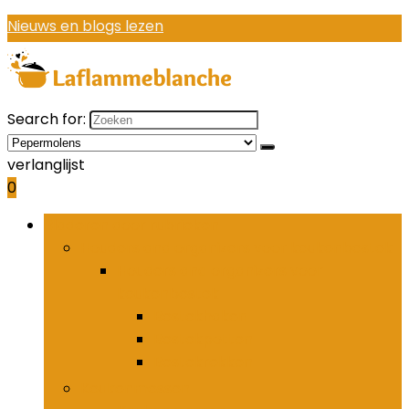
Nieuws en blogs lezen
Search for:
verlanglijst
0
Bladeren door rubrieken
Houders and organizers voor keukenbestek
Houders and organizers voor
keukenbestek
Bestekhaken
Bestekpotten
Bestekrekken
Keukenmessen