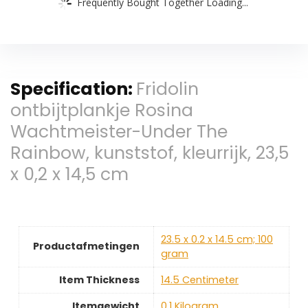
Frequently Bought Together Loading...
Specification:
Fridolin
ontbijtplankje Rosina
Wachtmeister-Under The
Rainbow, kunststof, kleurrijk, 23,5
x 0,2 x 14,5 cm
‎23.5 x 0.2 x 14.5 cm; 100
Productafmetingen
gram
Item Thickness
‎14.5 Centimeter
Itemgewicht
‎0.1 Kilogram