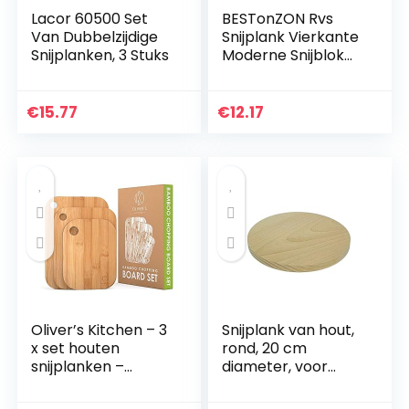
Lacor 60500 Set
BESTonZON Rvs
Van Dubbelzijdige
Snijplank Vierkante
Snijplanken, 3 Stuks
Moderne Snijblok
Fruit Snijblok voor
Thuis Keuken
(15x24x0.2cm)
€
15.77
€
12.17
Oliver’s Kitchen – 3
Snijplank van hout,
x set houten
rond, 20 cm
snijplanken –
diameter, voor
verschillende
keuken, massief
maten voor elke
hout