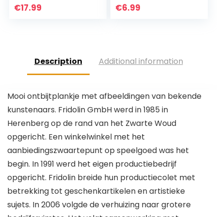
gelegenheid –
€
17.99
€
6.99
prachtig
ontworpen,
duurzaam…
Description
Additional information
Mooi ontbijtplankje met afbeeldingen van bekende
kunstenaars. Fridolin GmbH werd in 1985 in
Herenberg op de rand van het Zwarte Woud
opgericht. Een winkelwinkel met het
aanbiedingszwaartepunt op speelgoed was het
begin. In 1991 werd het eigen productiebedrijf
opgericht. Fridolin breide hun productiecolet met
betrekking tot geschenkartikelen en artistieke
sujets. In 2006 volgde de verhuizing naar grotere