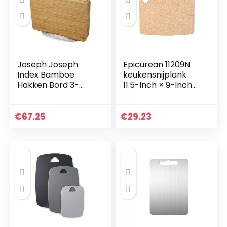
Joseph Joseph
Epicurean 11209N
Index Bamboe
keukensnijplank
Hakken Bord 3-
11.5-Inch × 9-Inch
Stuk Set
NATUURLIJK
€
67.25
€
29.23