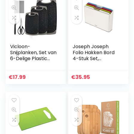
Vicloon-
Joseph Joseph
Snijplanken, Set van
Folio Hakken Bord
6-Delige Plastic
4-Stuk Set,
Snijplanken met
Regelmatige, Wit
Antislipmat,
Groenteschillers en
€
17.99
€
35.95
Keukenschaar, 3
Maten…