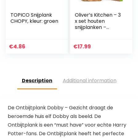
TOPICO Snijplank
Oliver’s Kitchen – 3
CHOPY, kleur: groen
x set houten
snijplanken –
verschillende
maten voor elke
gelegenheid –
€
4.86
€
17.99
prachtig
ontworpen,
duurzaam…
Description
Additional information
De Ontbijtplank Dobby – Gezicht draagt de
beroemde huis elf Dobby als beeld. De
Ontbijtplank is een “must have” voor echte Harry
Potter-fans. De Ontbijtplank heeft het perfecte