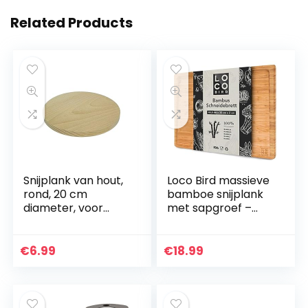
Related Products
Snijplank van hout,
Loco Bird massieve
rond, 20 cm
bamboe snijplank
diameter, voor
met sapgroef –
keuken, massief
44,8x30x2 cm
hout
grote snijplank van
hout-vlees
€
6.99
€
18.99
snijplank voor de
keuken…