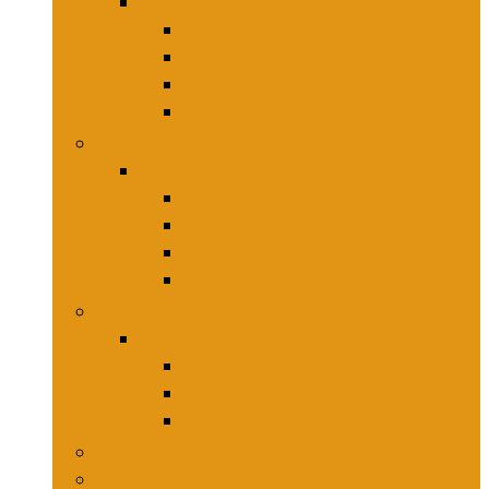
Keukenmessen
Hakmessen
Keukenmessensets
Koksmessen
Trancheersets
Kookgerei
Kookgerei
Lepels, spatels and bakpincetten
Pureepers
Schuimspanen
Stampers
Snijplanken, -matten and -sets
Snijplanken, -matten and -sets
Broodplanken
Hakplanken
Werkbladbeschermers
Aardappelsnijmachines
Mandolines and keukenmolens