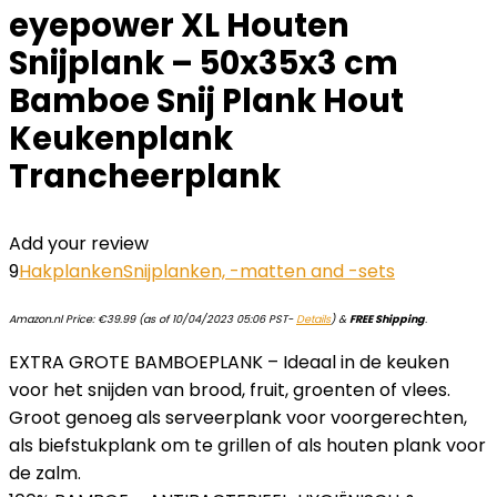
eyepower XL Houten
Snijplank – 50x35x3 cm
Bamboe Snij Plank Hout
Keukenplank
Trancheerplank
Add your review
9
Hakplanken
Snijplanken, -matten and -sets
Amazon.nl Price:
€
39.99
(as of 10/04/2023 05:06 PST-
Details
)
&
FREE Shipping
.
EXTRA GROTE BAMBOEPLANK – Ideaal in de keuken
voor het snijden van brood, fruit, groenten of vlees.
Groot genoeg als serveerplank voor voorgerechten,
als biefstukplank om te grillen of als houten plank voor
de zalm.