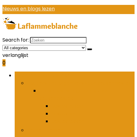
Nieuws en blogs lezen
Search for:
verlanglijst
0
Bladeren door rubrieken
Houders and organizers voor keukenbestek
Houders and organizers voor
keukenbestek
Bestekhaken
Bestekpotten
Bestekrekken
Keukenmessen