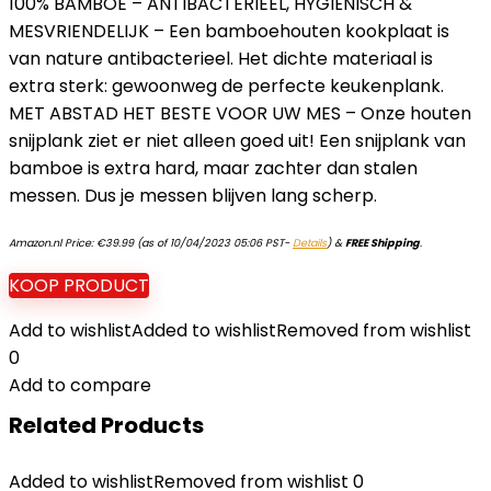
100% BAMBOE – ANTIBACTERIEEL, HYGIËNISCH &
MESVRIENDELIJK – Een bamboehouten kookplaat is
van nature antibacterieel. Het dichte materiaal is
extra sterk: gewoonweg de perfecte keukenplank.
MET ABSTAD HET BESTE VOOR UW MES – Onze houten
snijplank ziet er niet alleen goed uit! Een snijplank van
bamboe is extra hard, maar zachter dan stalen
messen. Dus je messen blijven lang scherp.
Amazon.nl Price:
€
39.99
(as of 10/04/2023 05:06 PST-
Details
)
&
FREE Shipping
.
KOOP PRODUCT
Add to wishlist
Added to wishlist
Removed from wishlist
0
Add to compare
Related Products
Added to wishlist
Removed from wishlist
0