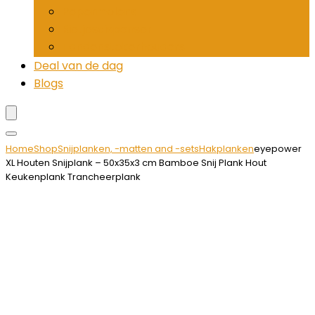
Pepermolens
Rietjesdispenser
Tandenstokerhouders
Deal van de dag
Blogs
Home
Shop
Snijplanken, -matten and -sets
Hakplanken
eyepower
XL Houten Snijplank – 50x35x3 cm Bamboe Snij Plank Hout
Keukenplank Trancheerplank