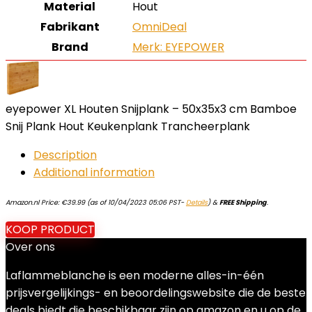
Material
‎Hout
Fabrikant
‎OmniDeal
Brand
Merk: EYEPOWER
eyepower XL Houten Snijplank – 50x35x3 cm Bamboe
Snij Plank Hout Keukenplank Trancheerplank
Description
Additional information
Amazon.nl Price:
€
39.99
(as of 10/04/2023 05:06 PST-
Details
)
&
FREE Shipping
.
KOOP PRODUCT
Over ons
Laflammeblanche is een moderne alles-in-één
prijsvergelijkings- en beoordelingswebsite die de beste
deals biedt die beschikbaar zijn op amazon en u op de