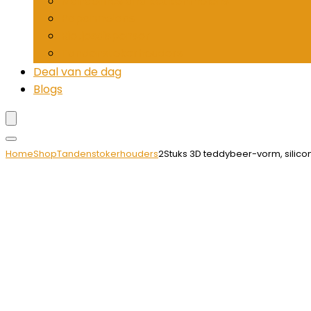
Mandolines and keukenmolens
Pepermolens
Rietjesdispenser
Tandenstokerhouders
Deal van de dag
Blogs
Home
Shop
Tandenstokerhouders
2Stuks 3D teddybeer-vorm, silico