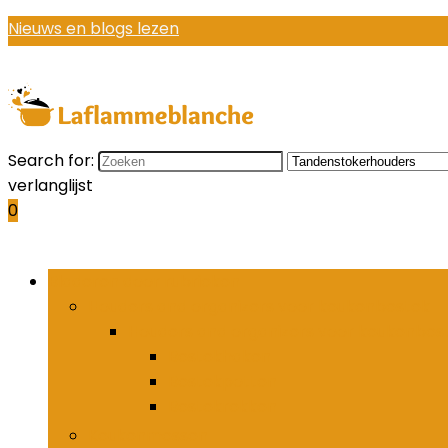
Nieuws en blogs lezen
Search for:
verlanglijst
0
Bladeren door rubrieken
Houders and organizers voor keukenbestek
Houders and organizers voor keukenbes
Bestekhaken
Bestekpotten
Bestekrekken
Keukenmessen