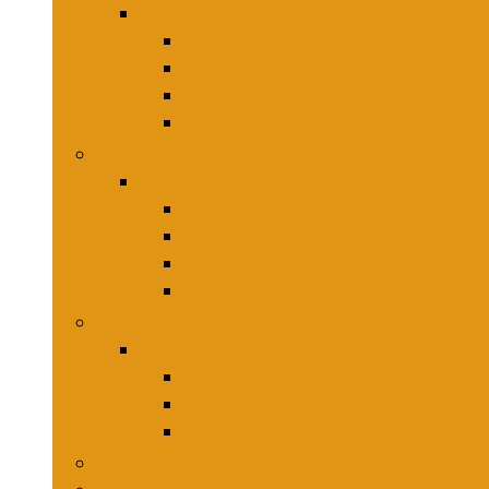
Keukenmessen
Hakmessen
Keukenmessensets
Koksmessen
Trancheersets
Kookgerei
Kookgerei
Lepels, spatels and bakpincetten
Pureepers
Schuimspanen
Stampers
Snijplanken, -matten and -sets
Snijplanken, -matten and -sets
Broodplanken
Hakplanken
Werkbladbeschermers
Aardappelsnijmachines