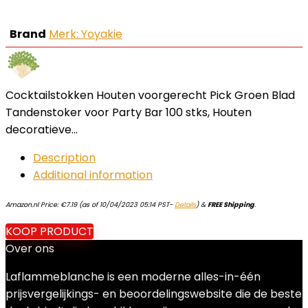
Brand
Merk: Yoyakie
Cocktailstokken Houten voorgerecht Pick Groen Blad
Tandenstoker voor Party Bar 100 stks, Houten
decoratieve…
Description
Additional information
Amazon.nl Price:
€
7.19
(as of 10/04/2023 05:14 PST-
Details
)
&
FREE Shipping
.
KOOP PRODUCT
Over ons
Laflammeblanche is een moderne alles-in-één
prijsvergelijkings- en beoordelingswebsite die de beste