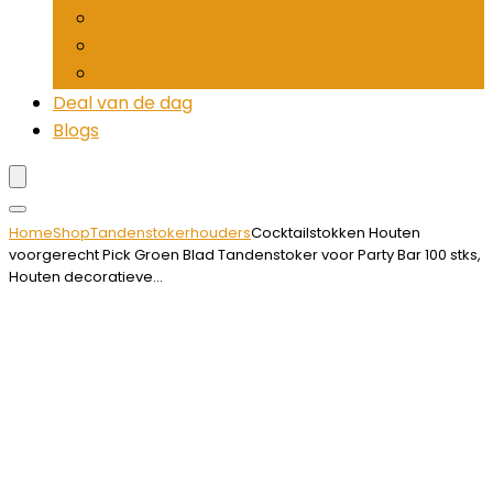
Pepermolens
Rietjesdispenser
Tandenstokerhouders
Deal van de dag
Blogs
Home
Shop
Tandenstokerhouders
Cocktailstokken Houten
voorgerecht Pick Groen Blad Tandenstoker voor Party Bar 100 stks,
Houten decoratieve…