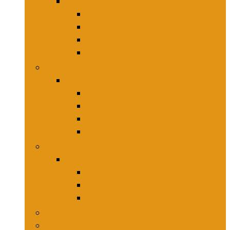
Keukenmessen
Hakmessen
Keukenmessensets
Koksmessen
Trancheersets
Kookgerei
Kookgerei
Lepels, spatels and bakpincetten
Pureepers
Schuimspanen
Stampers
Snijplanken, -matten and -sets
Snijplanken, -matten and -sets
Broodplanken
Hakplanken
Werkbladbeschermers
Aardappelsnijmachines
Mandolines and keukenmolens