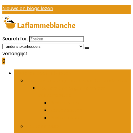
Nieuws en blogs lezen
Search for:
verlanglijst
0
Bladeren door rubrieken
Houders and organizers voor keukenbestek
Houders and organizers voor
keukenbestek
Bestekhaken
Bestekpotten
Bestekrekken
Keukenmessen