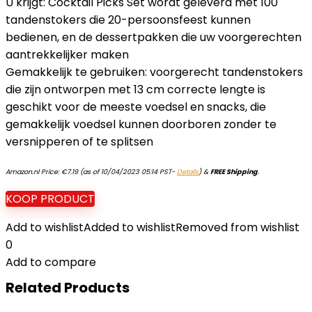
U krijgt: Cocktail Picks Set wordt geleverd met 100
tandenstokers die 20-persoonsfeest kunnen
bedienen, en de dessertpakken die uw voorgerechten
aantrekkelijker maken
Gemakkelijk te gebruiken: voorgerecht tandenstokers
die zijn ontworpen met 13 cm correcte lengte is
geschikt voor de meeste voedsel en snacks, die
gemakkelijk voedsel kunnen doorboren zonder te
versnipperen of te splitsen
Amazon.nl Price:
€
7.19
(as of 10/04/2023 05:14 PST-
Details
)
&
FREE Shipping
.
KOOP PRODUCT
Add to wishlist
Added to wishlist
Removed from wishlist
0
Add to compare
Related Products