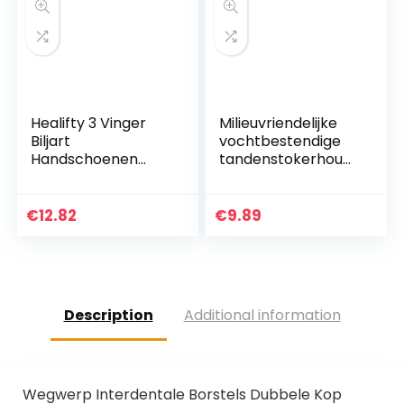
Healifty 3 Vinger
Milieuvriendelijke
Biljart
vochtbestendige
Handschoenen
tandenstokerhoud
Snooker Cue
er Fijn
Professionele
vakmanschap
Handschoen Tonen
Houten voor thuis
€
12.82
€
9.89
Pool Cue
Handschoenen
Sport Glovefor…
Description
Additional information
Wegwerp Interdentale Borstels Dubbele Kop