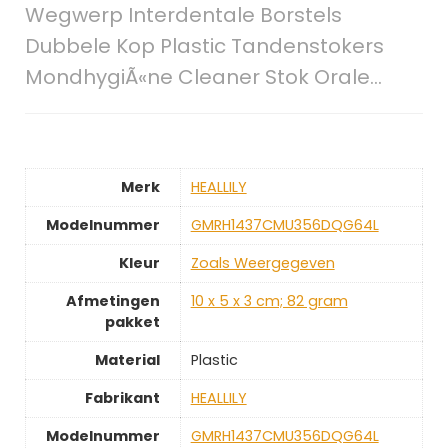
Wegwerp Interdentale Borstels
Dubbele Kop Plastic Tandenstokers
MondhygiÃ«ne Cleaner Stok Orale…
Merk
‎HEALLILY
Modelnummer
‎GMRH1437CMU356DQG64L
Kleur
‎Zoals Weergegeven
Afmetingen
‎10 x 5 x 3 cm; 82 gram
pakket
Material
‎Plastic
Fabrikant
‎HEALLILY
Modelnummer
‎GMRH1437CMU356DQG64L