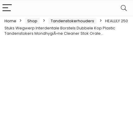
Home
Shop
Tandenstokerhouders
HEALLILY 250
Stuks Wegwerp Interdentale Borstels Dubbele Kop Plastic
Tandenstokers MondhygiÃ«ne Cleaner Stok Orale…