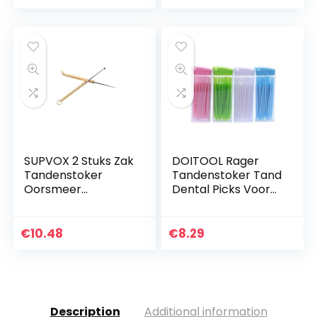
Haaruitval Cap
Tandenstokers
Voor Dames
Organizer
Meisjes…
Opbergdoos…
SUPVOX 2 Stuks Zak
DOITOOL Rager
Tandenstoker
Tandenstoker Tand
Oorsmeer
Dental Picks Voor
Verwijderaar
Dagelijkse
Titanium Voor
MondhygiÃ«ne
Buiten Picknicken
Interdentale
€
10.48
€
8.29
en Kamperen
Cleaners Tooth
(Gouden)
Schoonmaak Tool…
Description
Additional information