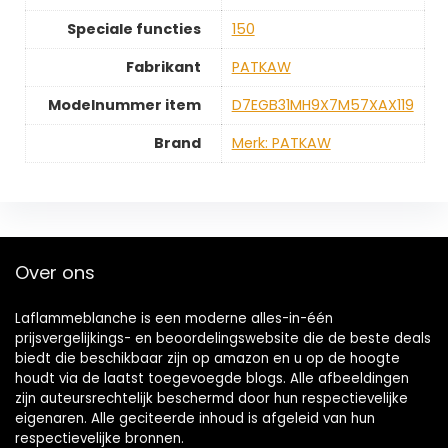
Speciale functies
‎150
Fabrikant
‎PATKAW
Modelnummer item
‎D7EGB31MH9X7M57XAX119
Brand
Merk: PATKAW
Over ons
Laflammeblanche is een moderne alles-in-één
prijsvergelijkings- en beoordelingswebsite die de beste deals
biedt die beschikbaar zijn op amazon en u op de hoogte
houdt via de laatst toegevoegde blogs. Alle afbeeldingen
zijn auteursrechtelijk beschermd door hun respectievelijke
eigenaren. Alle geciteerde inhoud is afgeleid van hun
respectievelijke bronnen.