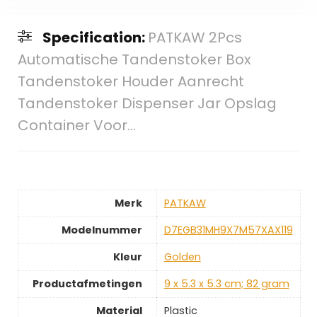
Specification:
PATKAW 2Pcs
Automatische Tandenstoker Box
Tandenstoker Houder Aanrecht
Tandenstoker Dispenser Jar Opslag
Container Voor…
Merk
‎PATKAW
Modelnummer
‎D7EGB31MH9X7M57XAX119
Kleur
‎Golden
Productafmetingen
‎9 x 5.3 x 5.3 cm; 82 gram
Material
‎Plastic