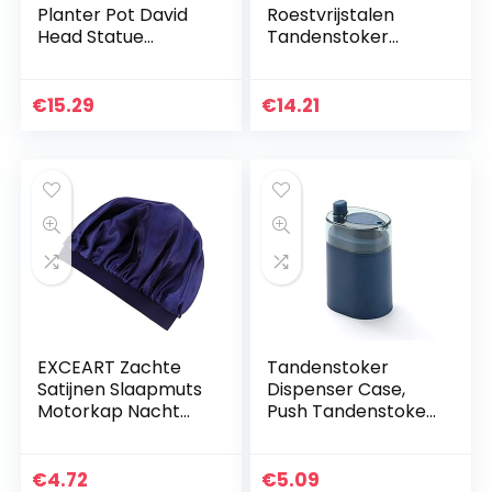
Planter Pot David
Roestvrijstalen
Head Statue
Tandenstoker
Planter Greek
Houder
Head Cactus
Cosmetische
Planter Face
Wattenstaafje
€
15.29
€
14.21
Statue Figurine
Doos Hoge Voet
Ornament
Tandenstoker Pot
Container…
Opslag Container…
EXCEART Zachte
Tandenstoker
Satijnen Slaapmuts
Dispenser Case,
Motorkap Nacht
Push Tandenstoker
Slaapmuts
Houder Draagbaar,
Hoofddeksel
Automatische
Zijdeachtige
Plastic
€
4.72
€
5.09