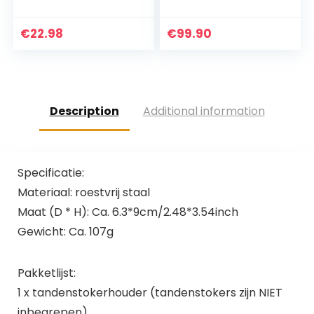
nser, Cartoon Mini-
fotografie,
panda
intraorale spiegels
Tandenstokerhoud
met handvat, kits
€
22.98
€
99.90
er, Creatieve
voor
Draagbare…
tandheelkundige
zorg…
Description
Additional information
Specificatie:
Materiaal: roestvrij staal
Maat (D * H): Ca. 6.3*9cm/2.48*3.54inch
Gewicht: Ca. 107g
Pakketlijst:
1 x tandenstokerhouder (tandenstokers zijn NIET
inbegrepen)