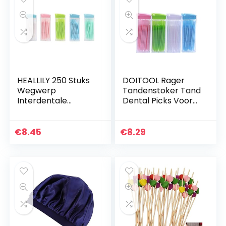
HEALLILY 250 Stuks
DOITOOL Rager
Wegwerp
Tandenstoker Tand
Interdentale
Dental Picks Voor
Borstels Dubbele
Dagelijkse
Kop Plastic
MondhygiÃ«ne
Tandenstokers
Interdentale
€
8.45
€
8.29
MondhygiÃ«ne
Cleaners Tooth
Cleaner Stok
Schoonmaak Tool…
Orale…