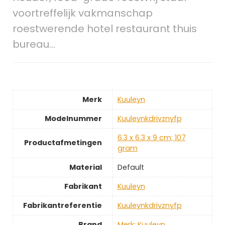
voortreffelijk vakmanschap
roestwerende hotel restaurant thuis
bureau…
Merk
‎Kuuleyn
Modelnummer
‎Kuuleynkdrivznyfp
‎6.3 x 6.3 x 9 cm; 107
Productafmetingen
gram
Material
‎Default
Fabrikant
‎Kuuleyn
Fabrikantreferentie
‎Kuuleynkdrivznyfp
Brand
Merk: Kuuleyn