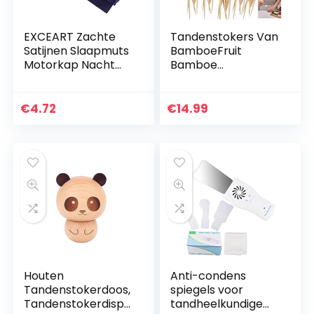
EXCEART Zachte
Tandenstokers Van
Satijnen Slaapmuts
BamboeFruit
Motorkap Nacht
Bamboe
Slaapmuts
Tandenstoker
Hoofddeksel
Wegwerp
Zijdeachtige
Tandenstoker
€
4.72
€
14.99
Haaruitval Cap
Wegwerp Bamboe
Voor Dames
Picks
Meisjes…
Cocktailroerstaafje
s…
Houten
Anti-condens
Tandenstokerdoos,
spiegels voor
Tandenstokerdispe
tandheelkundige