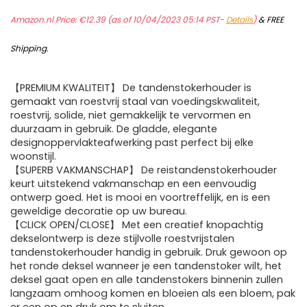
Amazon.nl Price:
€
12.39
(as of 10/04/2023 05:14 PST-
Details
)
&
FREE
Shipping
.
【PREMIUM KWALITEIT】 De tandenstokerhouder is
gemaakt van roestvrij staal van voedingskwaliteit,
roestvrij, solide, niet gemakkelijk te vervormen en
duurzaam in gebruik. De gladde, elegante
designoppervlakteafwerking past perfect bij elke
woonstijl.
【SUPERB VAKMANSCHAP】 De reistandenstokerhouder
keurt uitstekend vakmanschap en een eenvoudig
ontwerp goed. Het is mooi en voortreffelijk, en is een
geweldige decoratie op uw bureau.
【CLICK OPEN/CLOSE】 Met een creatief knopachtig
dekselontwerp is deze stijlvolle roestvrijstalen
tandenstokerhouder handig in gebruik. Druk gewoon op
het ronde deksel wanneer je een tandenstoker wilt, het
deksel gaat open en alle tandenstokers binnenin zullen
langzaam omhoog komen en bloeien als een bloem, pak