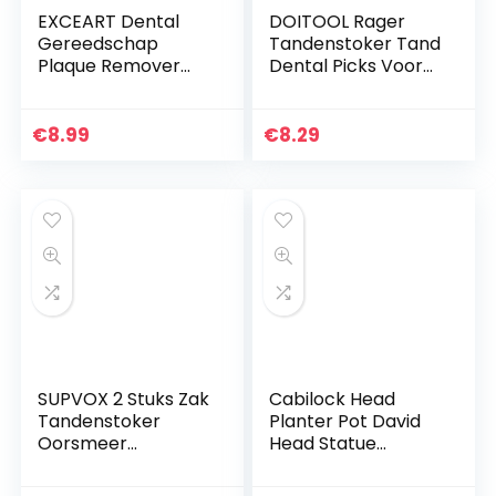
EXCEART Dental
DOITOOL Rager
Gereedschap
Tandenstoker Tand
Plaque Remover
Dental Picks Voor
Voor Tanden
Dagelijkse
MondhygiÃ«ne
MondhygiÃ«ne
Cleaning Kit
Interdentale
€
8.99
€
8.29
Roestvrij Staal Tand
Cleaners Tooth
Schraper Plaque…
Schoonmaak Tool…
SUPVOX 2 Stuks Zak
Cabilock Head
Tandenstoker
Planter Pot David
Oorsmeer
Head Statue
Verwijderaar
Planter Greek
Titanium Voor
Head Cactus