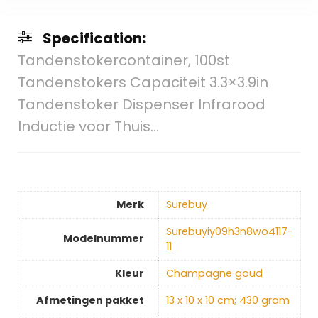
Specification:
Tandenstokercontainer, 100st
Tandenstokers Capaciteit 3.3×3.9in
Tandenstoker Dispenser Infrarood
Inductie voor Thuis…
Merk
‎Surebuy
‎Surebuyiy09h3n8wo4117-
Modelnummer
11
Kleur
‎Champagne goud
Afmetingen pakket
‎13 x 10 x 10 cm; 430 gram