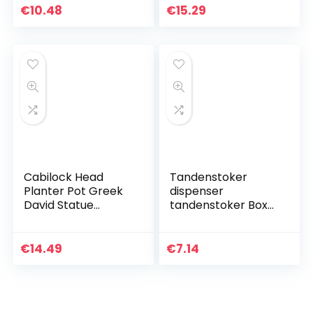
Buiten Picknicken
Planter Face
€
10.48
€
15.29
en Kamperen
Statue Figurine
(Gouden)
Ornament
Container…
Cabilock Head
Tandenstoker
Planter Pot Greek
dispenser
David Statue
tandenstoker Box
Sculpture
Automatische Bird
Succulent Planter
Specht
Flower Vase
tandenstoker
€
14.49
€
7.14
Tandenstoker
dispenser Table
Makeup Brush
tandenstoker Box
Holder…
opslag…