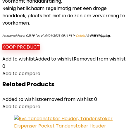
voorkomt handaanraking.
Reinig het lichaam regelmatig met een droge
handdoek, plaats het niet in de zon om vervorming te
voorkomen.
Amazon.nl Price:
€
21.79
(as of 10/04/2023 05:14 PST-
Details
)
&
FREE Shipping
.
KOOP PRODUCT
Add to wishlist
Added to wishlist
Removed from wishlist
0
Add to compare
Related Products
Added to wishlist
Removed from wishlist
0
Add to compare