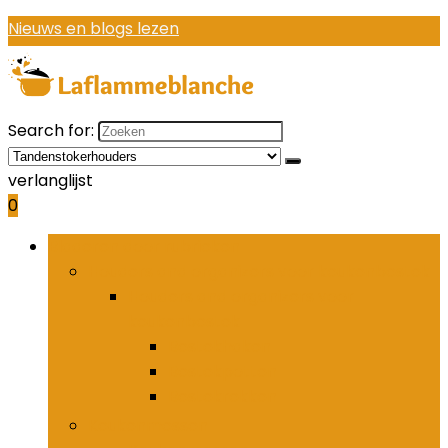
Nieuws en blogs lezen
Search for:
verlanglijst
0
Bladeren door rubrieken
Houders and organizers voor keukenbestek
Houders and organizers voor
keukenbestek
Bestekhaken
Bestekpotten
Bestekrekken
Keukenmessen