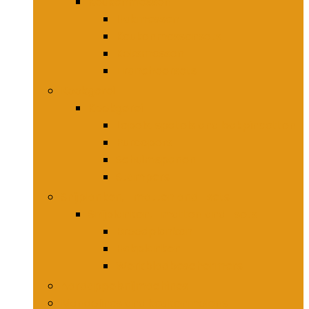
Keukenmessen
Hakmessen
Keukenmessensets
Koksmessen
Trancheersets
Kookgerei
Kookgerei
Lepels, spatels and bakpincetten
Pureepers
Schuimspanen
Stampers
Snijplanken, -matten and -sets
Snijplanken, -matten and -sets
Broodplanken
Hakplanken
Werkbladbeschermers
Aardappelsnijmachines
Mandolines and keukenmolens