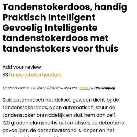
Tandenstokerdoos, handig
Praktisch Intelligent
Gevoelig Intelligente
tandenstokerdoos met
tandenstokers voor thuis
Add your review
33
Tandenstokerhouders
Amazon.nl Price:
€
21.79
(as of 10/04/2023 05:14 PST-
Details
)
&
FREE Shipping
.
Sluit automatisch het deksel, gewoon dicht bij de
tandenstokerdoos, open automatisch, stuur de
tandenstoker onmiddellijk en sluit hem dan zelf.
120 graden clamshell is automatisch, de detectie is
gevoeliger, de detectieafstand is langer en het