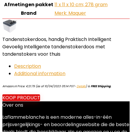
Afmetingen pakket
‎11 x 11 x 10 cm; 278 gram
Brand
Merk: Maquer
Tandenstokerdoos, handig Praktisch Intelligent
Gevoelig Intelligente tandenstokerdoos met
tandenstokers voor thuis
Description
Additional information
Amazon.nl Price:
€
21.79
(as of 10/04/2023 05:14 PST-
Details
)
&
FREE Shipping
.
KOOP PRODUCT
Over ons
Laflammeblanche is een moderne alles-in-één
prijsvergelijkings- en beoordelingswebsite die de beste
deals biedt die beschikbaar zijn op amazon en u op de