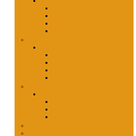
Keukenmessen
Hakmessen
Keukenmessensets
Koksmessen
Trancheersets
Kookgerei
Kookgerei
Lepels, spatels and bakpincetten
Pureepers
Schuimspanen
Stampers
Snijplanken, -matten and -sets
Snijplanken, -matten and -sets
Broodplanken
Hakplanken
Werkbladbeschermers
Aardappelsnijmachines
Mandolines and keukenmolens