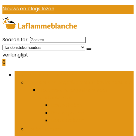
Nieuws en blogs lezen
Search for:
verlanglijst
0
Bladeren door rubrieken
Houders and organizers voor keukenbestek
Houders and organizers voor
keukenbestek
Bestekhaken
Bestekpotten
Bestekrekken
Keukenmessen