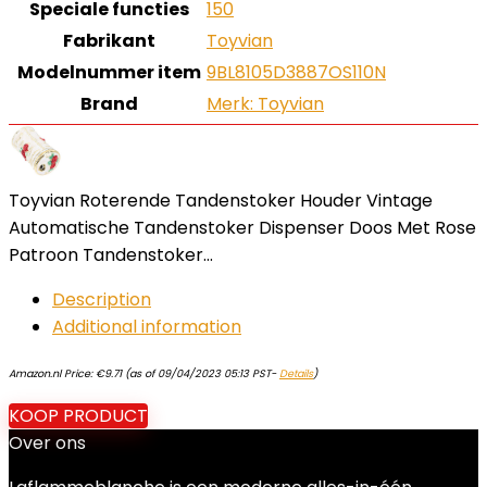
Speciale functies
‎150
Fabrikant
‎Toyvian
Modelnummer item
‎9BL8105D3887OS110N
Brand
Merk: Toyvian
Toyvian Roterende Tandenstoker Houder Vintage
Automatische Tandenstoker Dispenser Doos Met Rose
Patroon Tandenstoker…
Description
Additional information
Amazon.nl Price:
€
9.71
(as of 09/04/2023 05:13 PST-
Details
)
KOOP PRODUCT
Over ons