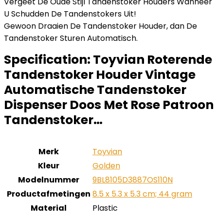
Vergeet De Oude Stijl Tandenstoker Houders Wanneer
U Schudden De Tandenstokers Uit!
Gewoon Draaien De Tandenstoker Houder, dan De
Tandenstoker Sturen Automatisch.
Specification:
Toyvian Roterende
Tandenstoker Houder Vintage
Automatische Tandenstoker
Dispenser Doos Met Rose Patroon
Tandenstoker…
Merk
‎Toyvian
Kleur
‎Golden
Modelnummer
‎9BL8105D3887OS110N
Productafmetingen
‎8.5 x 5.3 x 5.3 cm; 44 gram
Material
‎Plastic