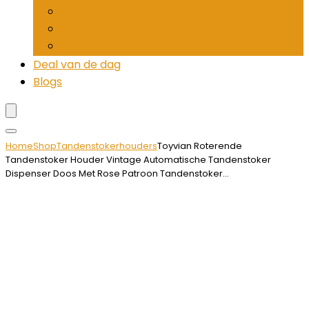
Pepermolens
Rietjesdispenser
Tandenstokerhouders
Deal van de dag
Blogs
Home
Shop
Tandenstokerhouders
Toyvian Roterende
Tandenstoker Houder Vintage Automatische Tandenstoker
Dispenser Doos Met Rose Patroon Tandenstoker…