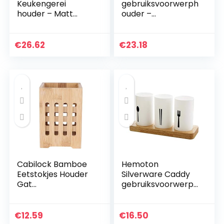
Keukengerei
gebruiksvoorwerph
houder – Matt
ouder –
Steel
decoratieve
keukengerei
houder van
€
26.62
€
23.18
keramiek
kookgerei houder –
bestek organizer –
servies…
Cabilock Bamboe
Hemoton
Eetstokjes Houder
Silverware Caddy
Gat
gebruiksvoorwerp
Gebruiksvoorwerp
houder keuken
Bestek Organizer
eetstokhouder
Serviesgoed
voor vork lepel
€
12.59
€
16.50