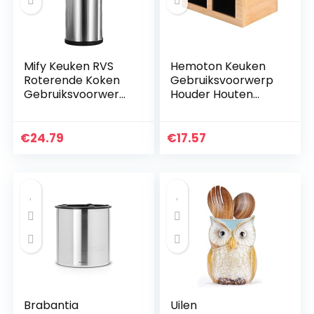
Mify Keuken RVS
Hemoton Keuken
Roterende Koken
Gebruiksvoorwerp
Gebruiksvoorwerp,
Houder Houten
Roestbestendig
Gebruiksvoorwerp
Grote Keuken
Crock Spatel
Gebruiksvoorwerp
Houder Messenblok
€
24.79
€
17.57
Organizer Flatware
Keukenmes
Caddy…
Houder…
Brabantia
Uilen