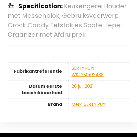
Specification:
Keukengerei Houder
met Messenblok, Gebruiksvoorwerp
Crock Caddy Eetstokjes Spatel Lepel
Organizer met Afdruiprek
BERTY·PUYI-
Fabrikantreferentie
WSJYM502438
Datum eerste
26 juli 2021
beschikbaarheid
Brand
Merk: BERTY·PUYI