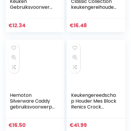
Keuken
Classic Collection
Gebruiksvoorwerp
keukengereihouder
Houder Diner Tafel
, keramiek,
Gebruiksvoorwerp
crèmekleuren met
Crock Plastic
pastelstrepen,
€
12.34
€
16.48
Zilverwerk Opslag
aardewerk,”UTENSI
Houder…
LS” opschrift, voor
bestek en
keukengerei, 13 cm
x 16 cm
Hemoton
Keukengereedscha
Silverware Caddy
p Houder Mes Block
gebruiksvoorwerp
Renics Crock
houder keuken
Organiseren Met
eetstokhouder
Afvoerlade Voor
voor vork lepel
Easy Cleaning
€
16.50
€
41.99
bestek droogrek
Countertop