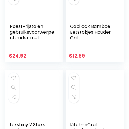
Roestvrijstalen
Cabilock Bamboe
gebruiksvoorwerpe
Eetstokjes Houder
nhouder met
Gat
afneembare
Gebruiksvoorwerp
verdeler voor
Bestek Organizer
eenvoudig reinigen,
Serviesgoed
€
24.92
€
12.59
360 graden
Drogen Bus Keuken
draaibare…
Bestek Opslag…
Luxshiny 2 Stuks
KitchenCraft