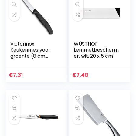
Victorinox
WÜSTHOF
Keukenmes voor
Lemmetbescherm
groente (8 cm
er, wit, 20 x 5 cm
lemmet, antislip
handvat,
middelpunt,
€
7.31
€
7.40
roestvrij staal,
vaatwasmachineb
estendig…