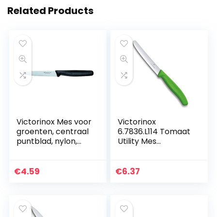
Related Products
Victorinox Mes voor
Victorinox
groenten, centraal
6.7836.L114 Tomaat
puntblad, nylon,
Utility Mes
zwart, 0 inch
Gekartelde Rand
Groen, 11 cm
€
4.59
€
6.37