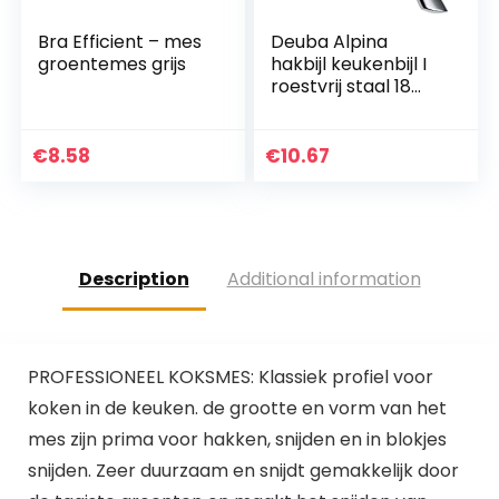
Bra Efficient – mes
Deuba Alpina
groentemes grijs
hakbijl keukenbijl I
roestvrij staal 18
cm voor botten
vlees keuken mes
hakmes slagerbijl
€
8.58
€
10.67
vleesbijl, zilver…
Description
Additional information
PROFESSIONEEL KOKSMES: Klassiek profiel voor
koken in de keuken. de grootte en vorm van het
mes zijn prima voor hakken, snijden en in blokjes
snijden. Zeer duurzaam en snijdt gemakkelijk door