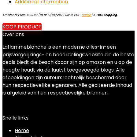
Additional information
Amazon.nl Price:
€
20.09
(as of 10/04/2023 05:05 PST-
Details
)
&
FREE Shipping
.
KOOP PRODUCT
Over ons
Laflammeblanche is een moderne alles-in-één
prijsvergelijkings- en beoordelingswebsite die de beste
deals biedt die beschikbaar zijn op amazon en u op de
hoogte houdt via de laatst toegevoegde blogs. Alle
afbeeldingen zijn auteursrechtelijk beschermd door
hun respectievelijke eigenaren. Alle geciteerde inhoud
is afgeleid van hun respectievelijke bronnen.
Snelle links
Home