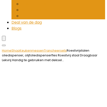
Pepermolens
Rietjesdispenser
Tandenstokerhouders
Deal van de dag
Blogs
Home
Shop
Keukenmessen
Trancheersets
Roestvrijstalen
oliedispenser, olijfoliedispenserfles Roestvrij staal Draagbaar
Lekvrij Handig te gebruiken met deksel…