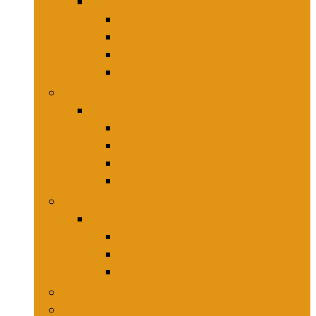
Keukenmessen
Hakmessen
Keukenmessensets
Koksmessen
Trancheersets
Kookgerei
Kookgerei
Lepels, spatels and bakpincetten
Pureepers
Schuimspanen
Stampers
Snijplanken, -matten and -sets
Snijplanken, -matten and -sets
Broodplanken
Hakplanken
Werkbladbeschermers
Aardappelsnijmachines
Mandolines and keukenmolens