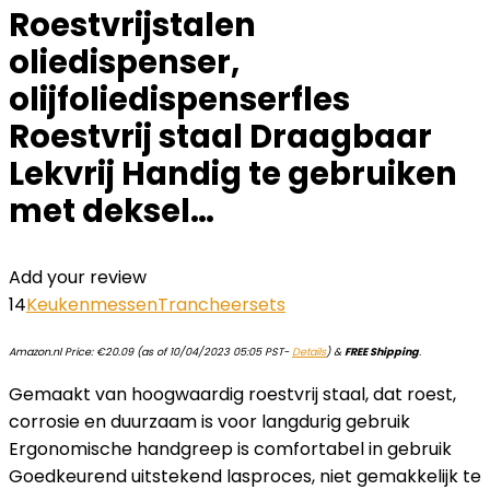
Roestvrijstalen
oliedispenser,
olijfoliedispenserfles
Roestvrij staal Draagbaar
Lekvrij Handig te gebruiken
met deksel…
Add your review
14
Keukenmessen
Trancheersets
Amazon.nl Price:
€
20.09
(as of 10/04/2023 05:05 PST-
Details
)
&
FREE Shipping
.
Gemaakt van hoogwaardig roestvrij staal, dat roest,
corrosie en duurzaam is voor langdurig gebruik
Ergonomische handgreep is comfortabel in gebruik
Goedkeurend uitstekend lasproces, niet gemakkelijk te