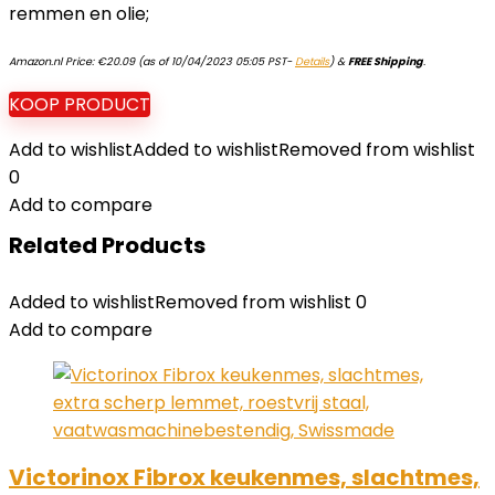
remmen en olie;
Amazon.nl Price:
€
20.09
(as of 10/04/2023 05:05 PST-
Details
)
&
FREE Shipping
.
KOOP PRODUCT
Add to wishlist
Added to wishlist
Removed from wishlist
0
Add to compare
Related Products
Added to wishlist
Removed from wishlist
0
Add to compare
Victorinox Fibrox keukenmes, slachtmes,