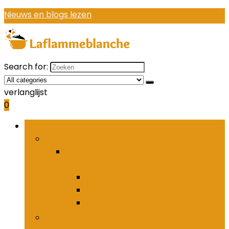
Nieuws en blogs lezen
Search for:
verlanglijst
0
Bladeren door rubrieken
Houders and organizers voor keukenbestek
Houders and organizers voor
keukenbestek
Bestekhaken
Bestekpotten
Bestekrekken
Keukenmessen