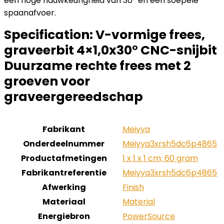
een hoge nauwkeurigheid van 30° en een soepele
spaanafvoer.
Specification:
V-vormige frees,
graveerbit 4×1,0x30° CNC-snijbit
Duurzame rechte frees met 2
groeven voor
graveergereedschap
Fabrikant
‎Meiyya
Onderdeelnummer
‎Meiyya3xrsh5dc6p4865
Productafmetingen
‎1 x 1 x 1 cm; 60 gram
Fabrikantreferentie
‎Meiyya3xrsh5dc6p4865
Afwerking
‎Finish
Materiaal
‎Material
Energiebron
‎PowerSource