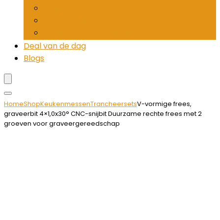
Pepermolens
Rietjesdispenser
Tandenstokerhouders
Deal van de dag
Blogs
Home
Shop
Keukenmessen
Trancheersets
V-vormige frees,
graveerbit 4×1,0x30° CNC-snijbit Duurzame rechte frees met 2
groeven voor graveergereedschap