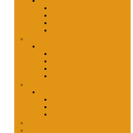
Keukenmessen
Hakmessen
Keukenmessensets
Koksmessen
Trancheersets
Kookgerei
Kookgerei
Lepels, spatels and bakpincetten
Pureepers
Schuimspanen
Stampers
Snijplanken, -matten and -sets
Snijplanken, -matten and -sets
Broodplanken
Hakplanken
Werkbladbeschermers
Aardappelsnijmachines
Mandolines and keukenmolens