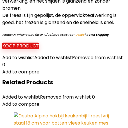
verwerking, en het snijden is glanzend en zonder
bramen.
De frees is fijn gepolijst, de oppervlakteafwerking is
goed, het frezen is glanzend en de snelheid is snel.
Amazon.nl Price:
€
12.99
(as of 10/04/2023 05:05 PST-
Details
)
&
FREE Shipping
.
KOOP PRODUCT
Add to wishlist
Added to wishlist
Removed from wishlist
0
Add to compare
Related Products
Added to wishlist
Removed from wishlist
0
Add to compare