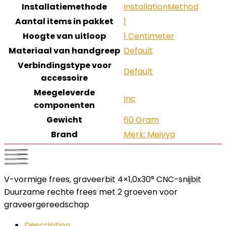
Installatiemethode
‎InstallationMethod
Aantal items in pakket
‎1
Hoogte van uitloop
‎1 Centimeter
Materiaal van handgreep
‎Default
Verbindingstype voor
‎Default
accessoire
Meegeleverde
‎Inc
componenten
Gewicht
‎60 Gram
Brand
Merk: Meiyya
V-vormige frees, graveerbit 4×1,0x30° CNC-snijbit
Duurzame rechte frees met 2 groeven voor
graveergereedschap
Description