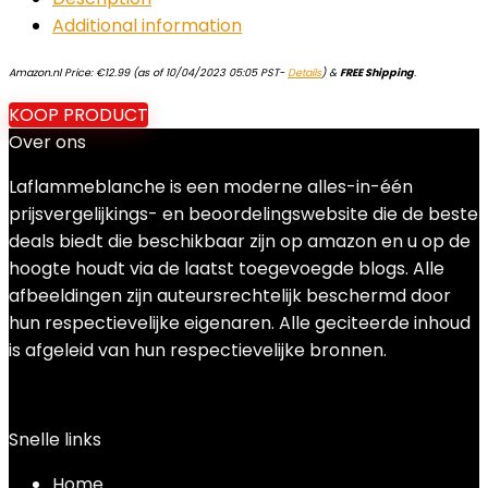
Additional information
Amazon.nl Price:
€
12.99
(as of 10/04/2023 05:05 PST-
Details
)
&
FREE Shipping
.
KOOP PRODUCT
Over ons
Laflammeblanche is een moderne alles-in-één
prijsvergelijkings- en beoordelingswebsite die de beste
deals biedt die beschikbaar zijn op amazon en u op de
hoogte houdt via de laatst toegevoegde blogs. Alle
afbeeldingen zijn auteursrechtelijk beschermd door
hun respectievelijke eigenaren. Alle geciteerde inhoud
is afgeleid van hun respectievelijke bronnen.
Snelle links
Home