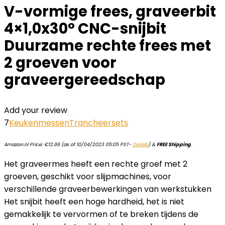
V-vormige frees, graveerbit
4×1,0x30° CNC-snijbit
Duurzame rechte frees met
2 groeven voor
graveergereedschap
Add your review
7
Keukenmessen
Trancheersets
Amazon.nl Price:
€
12.99
(as of 10/04/2023 05:05 PST-
Details
)
&
FREE Shipping
.
Het graveermes heeft een rechte groef met 2
groeven, geschikt voor slijpmachines, voor
verschillende graveerbewerkingen van werkstukken
Het snijbit heeft een hoge hardheid, het is niet
gemakkelijk te vervormen of te breken tijdens de