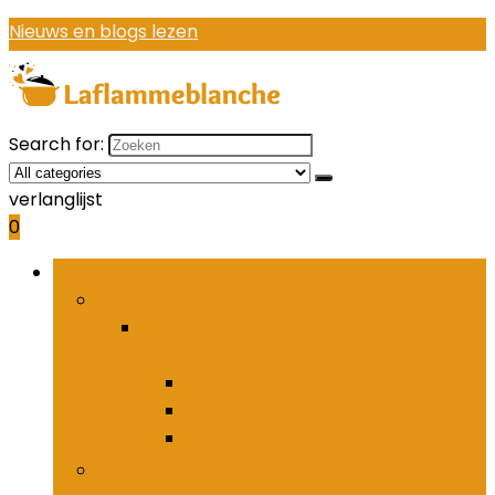
Nieuws en blogs lezen
Search for:
verlanglijst
0
Bladeren door rubrieken
Houders and organizers voor keukenbestek
Houders and organizers voor
keukenbestek
Bestekhaken
Bestekpotten
Bestekrekken
Keukenmessen