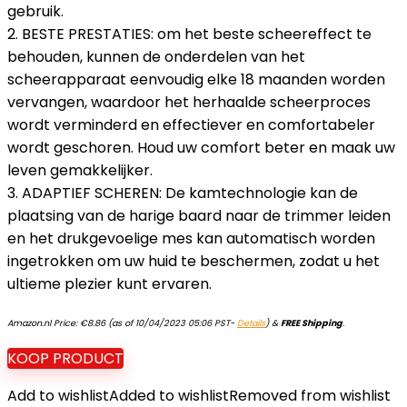
gebruik.
2. BESTE PRESTATIES: om het beste scheereffect te
behouden, kunnen de onderdelen van het
scheerapparaat eenvoudig elke 18 maanden worden
vervangen, waardoor het herhaalde scheerproces
wordt verminderd en effectiever en comfortabeler
wordt geschoren. Houd uw comfort beter en maak uw
leven gemakkelijker.
3. ADAPTIEF SCHEREN: De kamtechnologie kan de
plaatsing van de harige baard naar de trimmer leiden
en het drukgevoelige mes kan automatisch worden
ingetrokken om uw huid te beschermen, zodat u het
ultieme plezier kunt ervaren.
Amazon.nl Price:
€
8.86
(as of 10/04/2023 05:06 PST-
Details
)
&
FREE Shipping
.
KOOP PRODUCT
Add to wishlist
Added to wishlist
Removed from wishlist