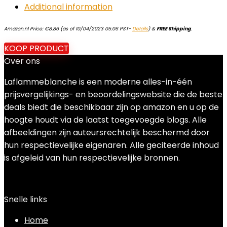
Additional information
Amazon.nl Price:
€
8.86
(as of 10/04/2023 05:06 PST-
Details
)
&
FREE Shipping
.
KOOP PRODUCT
Over ons
Laflammeblanche is een moderne alles-in-één
prijsvergelijkings- en beoordelingswebsite die de beste
deals biedt die beschikbaar zijn op amazon en u op de
hoogte houdt via de laatst toegevoegde blogs. Alle
afbeeldingen zijn auteursrechtelijk beschermd door
hun respectievelijke eigenaren. Alle geciteerde inhoud
is afgeleid van hun respectievelijke bronnen.
Snelle links
Home