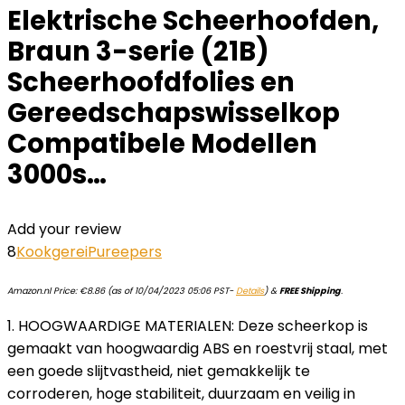
Elektrische Scheerhoofden,
Braun 3-serie (21B)
Scheerhoofdfolies en
Gereedschapswisselkop
Compatibele Modellen
3000s…
Add your review
8
Kookgerei
Pureepers
Amazon.nl Price:
€
8.86
(as of 10/04/2023 05:06 PST-
Details
)
&
FREE Shipping
.
1. HOOGWAARDIGE MATERIALEN: Deze scheerkop is
gemaakt van hoogwaardig ABS en roestvrij staal, met
een goede slijtvastheid, niet gemakkelijk te
corroderen, hoge stabiliteit, duurzaam en veilig in