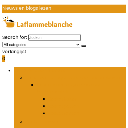
Nieuws en blogs lezen
Search for:
verlanglijst
0
Bladeren door rubrieken
Houders and organizers voor keukenbestek
Houders and organizers voor
keukenbestek
Bestekhaken
Bestekpotten
Bestekrekken
Keukenmessen