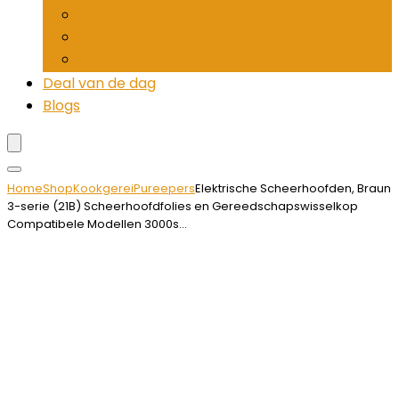
Pepermolens
Rietjesdispenser
Tandenstokerhouders
Deal van de dag
Blogs
Home
Shop
Kookgerei
Pureepers
Elektrische Scheerhoofden, Braun
3-serie (21B) Scheerhoofdfolies en Gereedschapswisselkop
Compatibele Modellen 3000s…