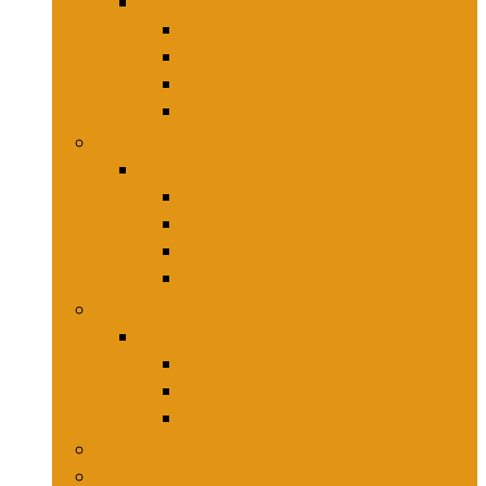
Keukenmessen
Hakmessen
Keukenmessensets
Koksmessen
Trancheersets
Kookgerei
Kookgerei
Lepels, spatels and bakpincetten
Pureepers
Schuimspanen
Stampers
Snijplanken, -matten and -sets
Snijplanken, -matten and -sets
Broodplanken
Hakplanken
Werkbladbeschermers
Aardappelsnijmachines
Mandolines and keukenmolens