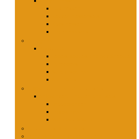
Keukenmessen
Hakmessen
Keukenmessensets
Koksmessen
Trancheersets
Kookgerei
Kookgerei
Lepels, spatels and bakpincetten
Pureepers
Schuimspanen
Stampers
Snijplanken, -matten and -sets
Snijplanken, -matten and -sets
Broodplanken
Hakplanken
Werkbladbeschermers
Aardappelsnijmachines
Mandolines and keukenmolens