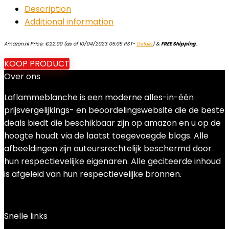
Description
Additional information
Amazon.nl Price:
€
22.00
(as of 10/04/2023 05:05 PST-
Details
)
&
FREE Shipping
.
KOOP PRODUCT
Over ons
Laflammeblanche is een moderne alles-in-één
prijsvergelijkings- en beoordelingswebsite die de beste
deals biedt die beschikbaar zijn op amazon en u op de
hoogte houdt via de laatst toegevoegde blogs. Alle
afbeeldingen zijn auteursrechtelijk beschermd door
hun respectievelijke eigenaren. Alle geciteerde inhoud
is afgeleid van hun respectievelijke bronnen.
Snelle links