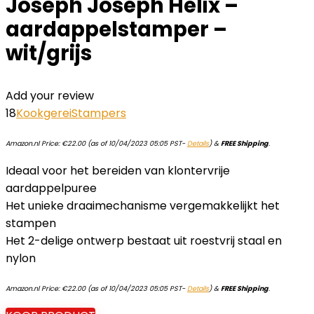
Joseph Joseph Helix –
aardappelstamper –
wit/grijs
Add your review
18
Kookgerei
Stampers
Amazon.nl Price:
€
22.00
(as of 10/04/2023 05:05 PST-
Details
)
&
FREE Shipping
.
Ideaal voor het bereiden van klontervrije
aardappelpuree
Het unieke draaimechanisme vergemakkelijkt het
stampen
Het 2-delige ontwerp bestaat uit roestvrij staal en
nylon
Amazon.nl Price:
€
22.00
(as of 10/04/2023 05:05 PST-
Details
)
&
FREE Shipping
.