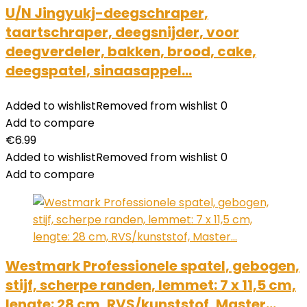
U/N Jingyukj-deegschraper,
taartschraper, deegsnijder, voor
deegverdeler, bakken, brood, cake,
deegspatel, sinaasappel…
Added to wishlist
Removed from wishlist
0
Add to compare
€
6.99
Added to wishlist
Removed from wishlist
0
Add to compare
Westmark Professionele spatel, gebogen,
stijf, scherpe randen, lemmet: 7 x 11,5 cm,
lengte: 28 cm, RVS/kunststof, Master…