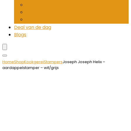
Pepermolens
Rietjesdispenser
Tandenstokerhouders
Deal van de dag
Blogs
Home
Shop
Kookgerei
Stampers
Joseph Joseph Helix –
aardappelstamper – wit/grijs