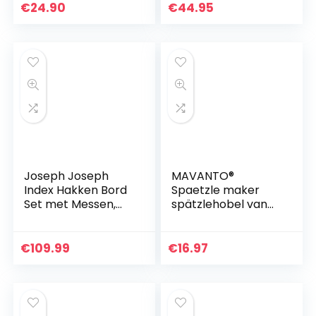
€
24.90
€
44.95
Joseph Joseph
MAVANTO®
Index Hakken Bord
Spaetzle maker
Set met Messen,
spätzlehobel van
Zilveren
roestvrij staal voor
zelfgemaakte
spätzle & knöpfle –
€
109.99
€
16.97
Vaatwasmachineb
estendige…