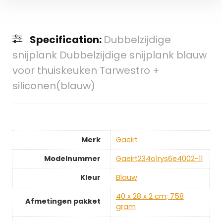
Specification:
Dubbelzijdige
snijplank Dubbelzijdige snijplank blauw
voor thuiskeuken Tarwestro +
siliconen(blauw)
Merk
‎Gaeirt
Modelnummer
‎Gaeirt234o1rys6e4002-11
Kleur
‎Blauw
‎40 x 28 x 2 cm; 758
Afmetingen pakket
gram