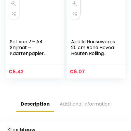
Set van 2 – A4
Apollo Housewares
Snijmat –
25 cm Rond Hevea
Kaartenpapier
Houten Rolling
Snijmat Mat Mat
Board
Bord –
Antislipoppervlak –
€
5.42
€
6.07
Markeringgeleiders
voor nauwkeurig…
Description
Additional information
Kleur:
blauw